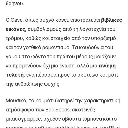
θρήνου.
Ο Cave, όπως συχνά κάνει, επιστρατεύει
βιβλικές
εικόνες
, συμβολισμούς από τη λογοτεχνία του
τρόμου, καθώς και στοιχεία από τον υπαρξισμό
και τον γοτθικό ρομαντισμό. Τα κουδούνια του
γάμου στο φόντο του πρώτου μέρους μοιάζουν
να προμηνύουν όχι μια ένωση, αλλά μια
ανίερη
τελετή
, ένα πέρασμα προς το σκοτεινό κομμάτι
της ανθρώπινης ψυχής.
Μουσικά, το κομμάτι διατηρεί την χαρακτηριστική
ατμόσφαιρα των Bad Seeds: σκοτεινές
μπασογραμμές, σχεδόν αβίαστα τύμπανα και το
σπαρακτικό παίξιμο του Mick Harvey και του Blixa