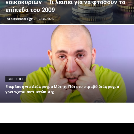
νοικοκυριών – Τι λείπει για να φτάσουν τα
επίπεδα του 2009
info@exostis.gr
-
07/08/2026
GOOD LIFE
Επέμβαση για Διάφραγμα Μύτης: Πότε το στραβό διάφραγμα
χρειάζεται αντιμετώπιση;