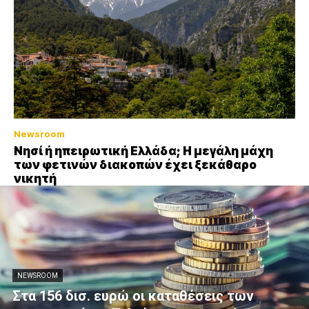
Newsroom
Νησί ή ηπειρωτική Ελλάδα; Η μεγάλη μάχη
των φετινών διακοπών έχει ξεκάθαρο
νικητή
NEWSROOM
Στα 156 δισ. ευρώ οι καταθέσεις των