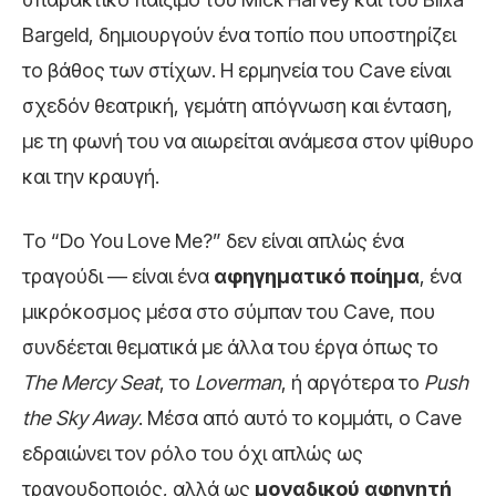
Bargeld, δημιουργούν ένα τοπίο που υποστηρίζει
το βάθος των στίχων. Η ερμηνεία του Cave είναι
σχεδόν θεατρική, γεμάτη απόγνωση και ένταση,
με τη φωνή του να αιωρείται ανάμεσα στον ψίθυρο
και την κραυγή.
Το “Do You Love Me?” δεν είναι απλώς ένα
τραγούδι — είναι ένα
αφηγηματικό ποίημα
, ένα
μικρόκοσμος μέσα στο σύμπαν του Cave, που
συνδέεται θεματικά με άλλα του έργα όπως το
The Mercy Seat
, το
Loverman
, ή αργότερα το
Push
the Sky Away
. Μέσα από αυτό το κομμάτι, ο Cave
εδραιώνει τον ρόλο του όχι απλώς ως
τραγουδοποιός, αλλά ως
μοναδικού αφηγητή