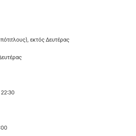
 υπότιτλους), εκτός Δευτέρας
 Δευτέρας
 22:30
:00