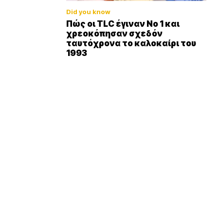
Did you know
Πώς οι TLC έγιναν Νο 1 και
χρεοκόπησαν σχεδόν
ταυτόχρονα το καλοκαίρι του
1993