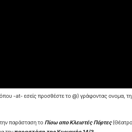
r (όπου -at- εσείς προσθέστε το @) γράφοντας ονομα, 
 την παράσταση το
Πίσω απο Κλειστές Πόρτες
(Θέατρο
ια την
παραστάση της Κυριακής 14/3