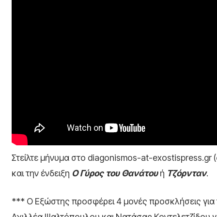
Στείλτε μήνυμα στο diagonismos-at-exostispress.g
και την ένδειξη
Ο Γύρος του Θανάτου
ή
Τζόρνταν
.
*** Ο Εξώστης προσφέρει 4 μονές προσκλήσεις για
Αχιλλέα Ψαλτόπουλου και Νατάσας Κοντελετζίδου γ