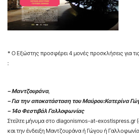
* Ο Εξώστης προσφέρει 4 μονές προσκλήσεις για τι
:
– Μαντζουράνα
,
– Για την αποκατάσταση του Μαύρου:Κατερίνα Γώ
– 14ο Φεστιβάλ Γαλλοφωνίας
Στείλτε μήνυμα στο diagonismos-at-exostispress.g
και την ένδειξη Μαντζουράνα ή Γώγου ή Γαλλοφωνία