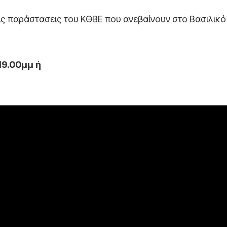
ις παράστασεις του ΚΘΒΕ που ανεβαίνουν στο Βασιλικό
19.00μμ ή