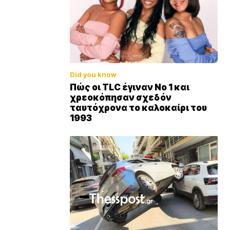
Did you know
Πώς οι TLC έγιναν Νο 1 και
χρεοκόπησαν σχεδόν
ταυτόχρονα το καλοκαίρι του
1993