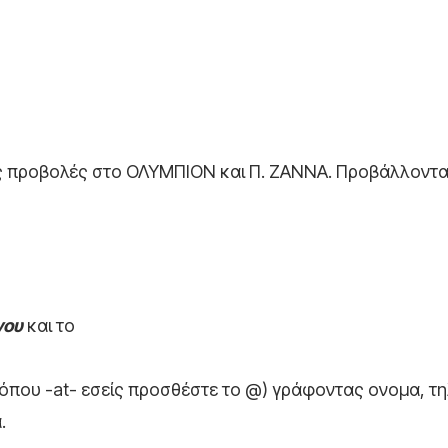
ς προβολές στο ΟΛΥΜΠΙΟΝ και Π. ΖΑΝΝΑ. Προβάλλονται 
γου
και το
r (όπου -at- εσείς προσθέστε το @) γράφοντας ονομα, 
.