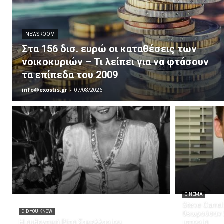
NEWSROOM
Στα 156 δισ. ευρώ οι καταθέσεις των
νοικοκυριών – Τι λείπει για να φτάσουν
τα επίπεδα του 2009
info@exostis.gr
-
07/08/2026
CINEMA
Steve Carrel
DID YOU KNOW
θεωρούσαν λ
Η αυθεντική Ρίτα Σακελλαρίου
ιστορία