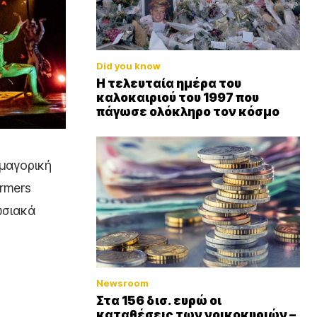
Did you know
Η τελευταία ημέρα του
καλοκαιριού του 1997 που
πάγωσε ολόκληρο τον κόσμο
σμαγορική
rmers
ωσιακά
Newsroom
Στα 156 δισ. ευρώ οι
καταθέσεις των νοικοκυριών –