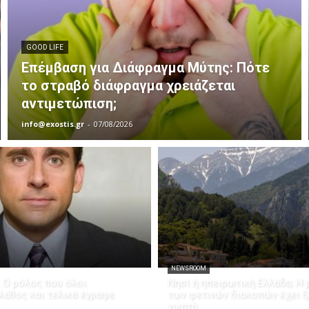
GOOD LIFE
Επέμβαση για Διάφραγμα Μύτης: Πότε
το στραβό διάφραγμα χρειάζεται
αντιμετώπιση;
info@exostis.gr
-
07/08/2026
NEWSROOM
: Ο ρόλος που όλοι
Νησί ή ηπειρωτική Ελλάδα; Η 
άθος και τελικά έγραψε
των φετινών διακοπών έχει 
νικητή