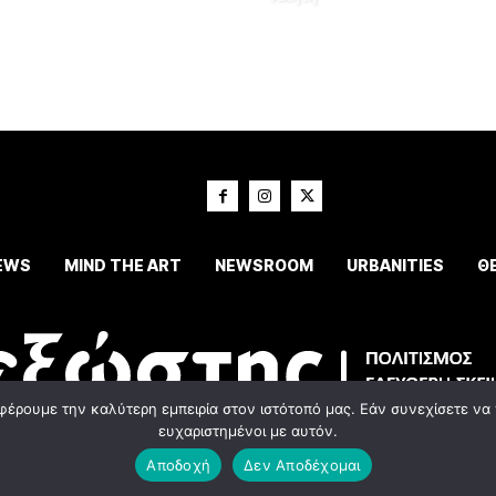
EWS
MIND THE ART
NEWSROOM
URBANITIES
Θ
φέρουμε την καλύτερη εμπειρία στον ιστότοπό μας. Εάν συνεχίσετε να χ
ευχαριστημένοι με αυτόν.
© 2023 Εxostispress - All right reserved. Κατασκευή Ιστοσελίδας
idees digital agenc
Αποδοχή
Δεν Αποδέχομαι
Οροι χρήσης