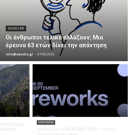
GOOD LIFE
Οι άνθρωποι τελικά αλλάζουν; Μια
έρευνα 63 ετών δίνει την απάντηση
info@exostis.gr
-
07/08/2026
μεγάλη μάχη
NEWSROOM
ξεκάθαρο
Αυτό είναι το REWORKS 2026 – Το πιο
δυνατό line up, ever!