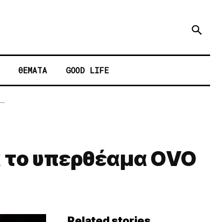
ΘΕΜΑΤΑ
GOOD LIFE
..
ια το υπερθέαμα ΟVO
Related stories