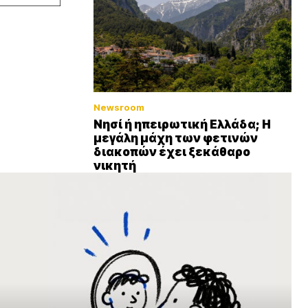
Newsroom
Νησί ή ηπειρωτική Ελλάδα; Η
μεγάλη μάχη των φετινών
διακοπών έχει ξεκάθαρο
νικητή