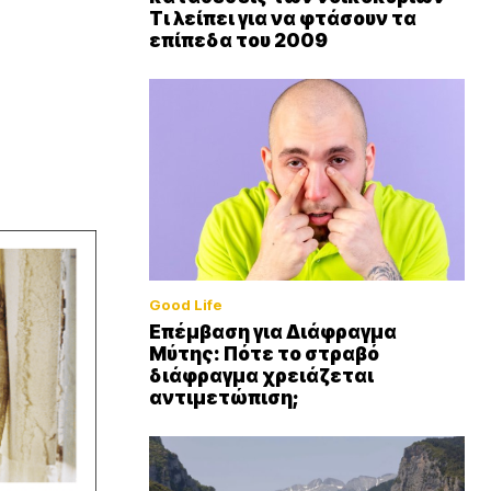
Τι λείπει για να φτάσουν τα
επίπεδα του 2009
Good Life
Επέμβαση για Διάφραγμα
Μύτης: Πότε το στραβό
διάφραγμα χρειάζεται
αντιμετώπιση;