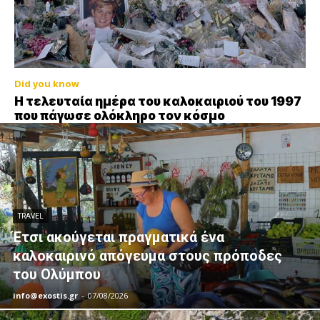
Did you know
Η τελευταία ημέρα του καλοκαιριού του 1997
που πάγωσε ολόκληρο τον κόσμο
TRAVEL
Έτσι ακούγεται πραγματικά ένα
καλοκαιρινό απόγευμα στους πρόποδες
του Ολύμπου
info@exostis.gr
-
07/08/2026