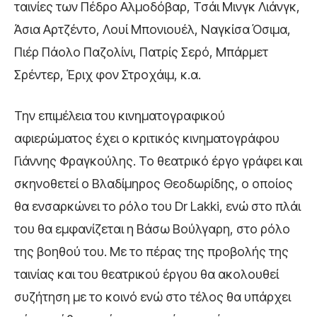
ταινίες των Πέδρο Αλμοδόβαρ, Τσάι Μινγκ Λιάνγκ,
Άσια Αρτζέντο, Λουί Μπονιουέλ, Ναγκίσα Όσιμα,
Πιέρ Πάολο Παζολίνι, Πατρίς Σερό, Μπάρμετ
Σρέντερ, Έριχ φον Στροχάιμ, κ.α.
Την επιμέλεια του κινηματογραφικού
αφιερώματος έχει ο κριτικός κινηματογράφου
Γιάννης Φραγκούλης. Το θεατρικό έργο γράφει και
σκηνοθετεί ο Βλαδίμηρος Θεοδωρίδης, ο οποίος
θα ενσαρκώνει το ρόλο του Dr Lakki, ενώ στο πλάι
του θα εμφανίζεται η Βάσω Βούλγαρη, στο ρόλο
της βοηθού του. Με το πέρας της προβολής της
ταινίας και του θεατρικού έργου θα ακολουθεί
συζήτηση με το κοινό ενώ στο τέλος θα υπάρχει