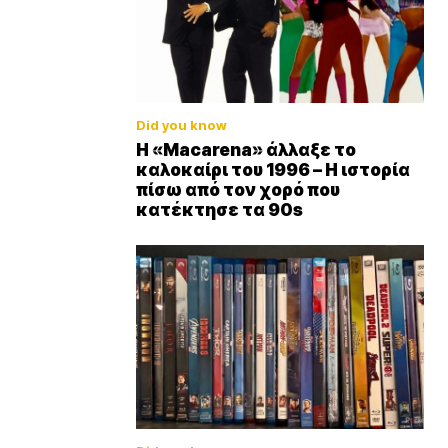
Did you know
Η «Macarena» άλλαξε το
καλοκαίρι του 1996 – Η ιστορία
πίσω από τον χορό που
κατέκτησε τα 90s