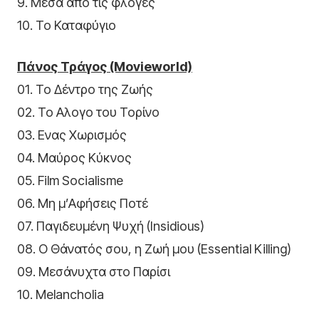
9. Μέσα από τις φλόγες
10. Το Καταφύγιο
Πάνος Τράγος (Movieworld)
01. Το Δέντρο της Ζωής
02. Το Αλογο του Τορίνο
03. Ενας Χωρισμός
04. Μαύρος Κύκνος
05. Film Socialisme
06. Μη μ’Αφήσεις Ποτέ
07. Παγιδευμένη Ψυχή (Insidious)
08. Ο Θάνατός σου, η Ζωή μου (Essential Killing)
09. Μεσάνυχτα στο Παρίσι
10. Melancholia