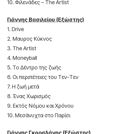
10. Φιλενάδες – The Artist
Γιάννης Βασιλείου (Εξώστης)
1. Drive
2. Μαυρος Κύκνος
3. The Artist
4. Moneyball
5. Το Δέντρο της ζωής
6. Οι περιπέτειες του Τεν-Τεν
7. Η ζωή μετά
8. Ένας Χωρισμός
9. Εκτός Νόμου και Χρόνου
10. Μεσάνυχτα στο Παρίσι
Γιάννης Γκροσδάνης (Εξώστης)