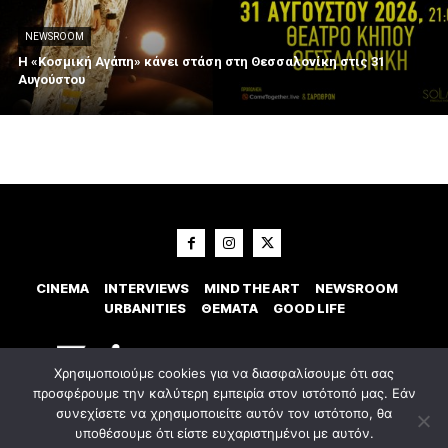
NEWSROOM
Η «Κοσμική Αγάπη» κάνει στάση στη Θεσσαλονίκη στις 31
Αυγούστου
CINEMA
INTERVIEWS
MIND THE ART
NEWSROOM
URBANITIES
ΘΕΜΑΤΑ
GOOD LIFE
Χρησιμοποιούμε cookies για να διασφαλίσουμε ότι σας
προσφέρουμε την καλύτερη εμπειρία στον ιστότοπό μας. Εάν
συνεχίσετε να χρησιμοποιείτε αυτόν τον ιστότοπο, θα
υποθέσουμε ότι είστε ευχαριστημένοι με αυτόν.
© 2023 Εxostispress - All right reserved. Κατασκευή Ιστοσελίδας
idees