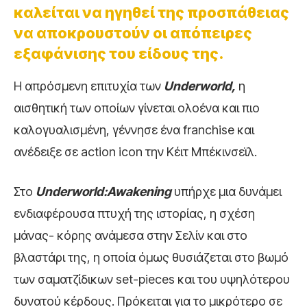
καλείται να ηγηθεί της προσπάθειας
να αποκρουστούν οι απόπειρες
εξαφάνισης του είδους της.
Η απρόσμενη επιτυχία των
Underworld,
η
αισθητική των οποίων γίνεται ολοένα και πιο
καλογυαλισμένη, γέννησε ένα franchise και
ανέδειξε σε action icon την Κέιτ Μπέκινσεϊλ.
Στο
Underworld:
Awakening
υπήρχε μια δυνάμει
ενδιαφέρουσα πτυχή της ιστορίας, η σχέση
μάνας- κόρης ανάμεσα στην Σελίν και στο
βλαστάρι της, η οποία όμως θυσιάζεται στο βωμό
των σαματζίδικων set-pieces και του υψηλότερου
δυνατού κέρδους. Πρόκειται για το μικρότερο σε