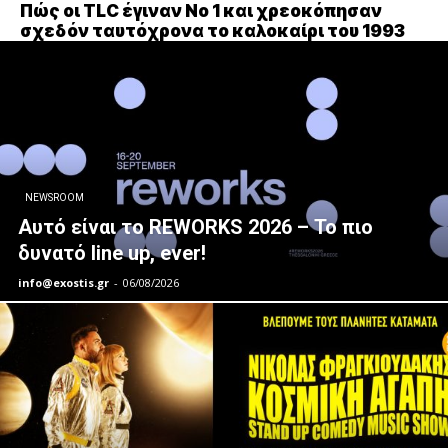
Πώς οι TLC έγιναν Νο 1 και χρεοκόπησαν
σχεδόν ταυτόχρονα το καλοκαίρι του 1993
NEWSROOM
Αυτό είναι το REWORKS 2026 – Το πιο
δυνατό line up, ever!
info@exostis.gr
-
06/08/2026