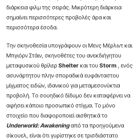
διάρκεια φιλμ της σειράς. Μικρότερη διάρκεια
σημαίνει περισσότερες προβολές άρα και
περισσότερα έσοδα.
Την σκηνοθεσία υπογράφουν οι Μενς Μέρλιντ και
Μπγιόρν Στάιν, σκηνοθέτες του ανεκδιήγητου
μεταφυσικού θρίλερ
Shelter
και του
Storm
, ενός
ασυνάρτητου πλην σποραδικά ευφάνταστου
μίγματος ειδών, ιδανικού για μεταμεσονύκτια
προβολή. Το σουηδικό δίδυμο δεν καταφέρνει να
αφήσει κάποιο προσωπικό στίγμα. Το μόνο
στοιχείο που διαφοροποιεί αισθητικά το
Underworld:
Awakening
από τα προηγούμενα
σίκουελ, είναι ότι γυρίστηκε σε τρισδιάστατο