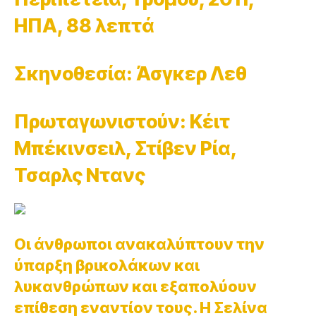
ΗΠΑ, 88 λεπτά
Σκηνοθεσία: Άσγκερ Λεθ
Πρωταγωνιστούν: Κέιτ
Μπέκινσειλ, Στίβεν Ρία,
Τσαρλς Ντανς
Οι άνθρωποι ανακαλύπτουν την
ύπαρξη βρικολάκων και
λυκανθρώπων και εξαπολύουν
επίθεση εναντίον τους. Η Σελίνα