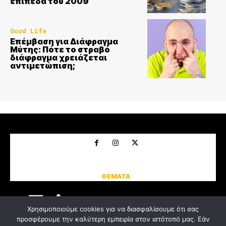
επίπεδα του 2009
Good Life
Επέμβαση για Διάφραγμα
Μύτης: Πότε το στραβό
διάφραγμα χρειάζεται
αντιμετώπιση;
CINEMA
INTERVIEWS
MIND THE ART
NEWSROOM
URBANITIES
ΘΕΜΑΤΑ
GOOD LIFE
Χρησιμοποιούμε cookies για να διασφαλίσουμε ότι σας
προσφέρουμε την καλύτερη εμπειρία στον ιστότοπό μας. Εάν