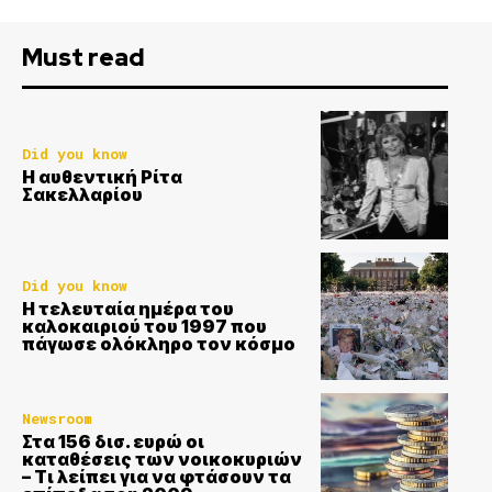
Must read
Did you know
Η αυθεντική Ρίτα
Σακελλαρίου
Did you know
Η τελευταία ημέρα του
καλοκαιριού του 1997 που
πάγωσε ολόκληρο τον κόσμο
Newsroom
Στα 156 δισ. ευρώ οι
καταθέσεις των νοικοκυριών
– Τι λείπει για να φτάσουν τα