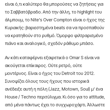
είναι ό,τι καλύτερο θα μπορούσες να ζητήσεις για
το Σαββατόβραδο. Από την άλλη, το highlight του
άλμπουμ, το Nite's Over Compton είναι ο ήχος της
Κυριακής: βαριεστημένα beats σα να προσπαθούν
να κρατηθούν στο ρυθμό. Όμορφο φιλτραρισμένο
πιάνο και αναλογικό, σχεδόν ράθυμο μπάσο.
Αν κάτι καταφέρνει εξαιρετικά ο Omar S είναι να
ακούγεται επίκαιρος. Ούτε ρετρό, ούτε
μοντέρνος. Είναι ο ήχος του Detroit του 2012.
Συνοψίζει όλους τους ήχους που ιστορικά
ανέδειξε αυτή η πόλη (Jazz, Motown, Soul) μ' ένα
House / Techno περιτύλιγμα. Κι όσο για το attitude,
από μένα πάντως έχει το συγχωροχάρτι. Άλλωστε