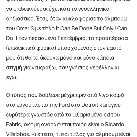
να επιδεικνύεσαι έχει κάτι το νεοελληνικά
αηδιαστικό. Έτσι, όταν κυκλοφόρισε το άλμπουμ
του Omar S με τίτλο It Can Be Done But Only I Can
Do It τον περασμένο Σεπτέμβριο, το προσπέρασα
(επιδεικτικά φυσικά) υποσχόμενος στον εαυτό
μου ότι θα το άκουγα μόνο και μόνο κάποια
στιγμή για να κράξω, σαν γνήσιος νεοέλλην κι
εγώ.
Ο τύπος που δούλευε μέχρι πριν από λίγο καιρό
στο εργοστάστιο της Ford στο Detroit και έγινε
ευρύτερα γνωστός από το μιξαρισμένο cd του
Fabric, ακόμη αναρωτιέται ποιός είναι ο Ricardo
Villalobos. Κι έπειτα, τι σόι τίτλος για άλμπουμ είναι