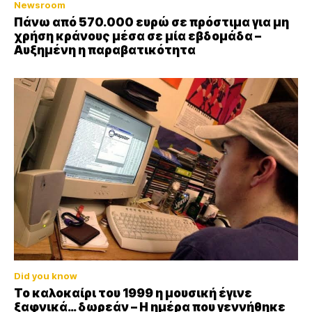
Newsroom
Πάνω από 570.000 ευρώ σε πρόστιμα για μη
χρήση κράνους μέσα σε μία εβδομάδα –
Αυξημένη η παραβατικότητα
Did you know
Το καλοκαίρι του 1999 η μουσική έγινε
ξαφνικά… δωρεάν – Η ημέρα που γεννήθηκε