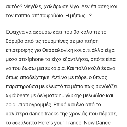
αυτός? Μεγάλε, χαλάρωσε λίγο. Δεν έπιασες και
τον παππά απ' τα φρύδια. Η μήπως…?
Έψαχνα να ακούσω κάτι που θα κάλυπτε το
θόρυβο από τις τουρμπίνες σε μια πτήση
επιστροφής για Θεσσαλονίκη και ο,τι άλλο είχα
μέσα στο iphone το είχα εξαντλήσει, οπότε είπα
να του δώσω μια ευκαιρία. Και πολύ καλά έκανα
όπως αποδείχτηκε. Αντί να με πάρει ο ύπνος
παρατηρούσα με κλειστά τα μάτια πως συνδιάζει
ωμά beats με δείγματα ημίγλυκης μελωδίας και
acid μπασογραμμές. Επικό και ένα από τα
καλύτερα dance tracks της χρονιάς που πέρασε,
το δεκάλεπτο Here's your Trance, Now Dance