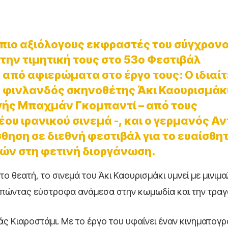
ς πιο αξιόλογους εκφραστές του σύγχρον
ην τιμητική τους στο 53ο Φεστιβάλ
από αφιερώματα στο έργο τους: Ο ιδιαί
, φινλανδός σκηνοθέτης Άκι Καουρισμάκι
ής Μπαχμάν Γκομπαντί – από τους
υ ιρανικού σινεμά -, και ο γερμανός Α
σθηση σε διεθνή φεστιβάλ για το ευαίσθη
ρών στη φετινή διοργάνωση.
ο θεατή, το σινεμά του Άκι Καουρισμάκι υμνεί με μινιμα
ροπώντας εύστροφα ανάμεσα στην κωμωδία και την τραγ
ς Κιαροστάμι. Με το έργο του υφαίνει έναν κινηματογ