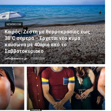
NEWSROOM
Καιρός: Ζέστη με θερμοκρασίες έως
38°C σήμερα – Έρχεται νέο κύμα
καύσωνα με 40άρια από το
Σαββατοκύριακο
info@exostis.gr
-
05/08/2026
CINEMA