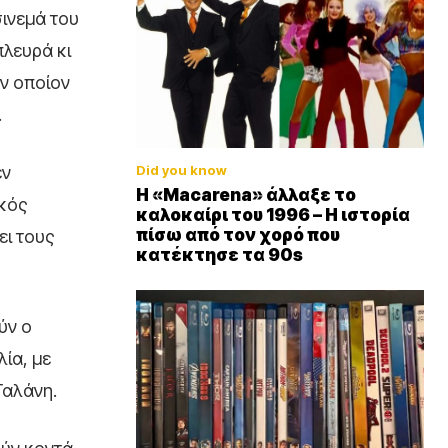
σινεμά του
πλευρά κι
ον οποίον
.
Did you know
εν
Η «Macarena» άλλαξε το
ικός
καλοκαίρι του 1996 – Η ιστορία
πίσω από τον χορό που
ει τους
κατέκτησε τα 90s
ύν ο
λία, με
Γαλάνη.