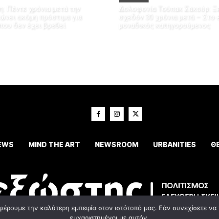
: Πέντε χρόνια μετά την
Δολοφονία Τούπακ Σακούρ: Ξε
ώνει ακόμη πρόστιμα για
σχεδόν 30 χρόνια μετά – Στο
που δεν έχει βρεθεί
μοναδικός κατηγορούμενος
EWS
MIND THE ART
NEWSROOM
URBANITIES
Θ
φέρουμε την καλύτερη εμπειρία στον ιστότοπό μας. Εάν συνεχίσετε να χ
ευχαριστημένοι με αυτόν.