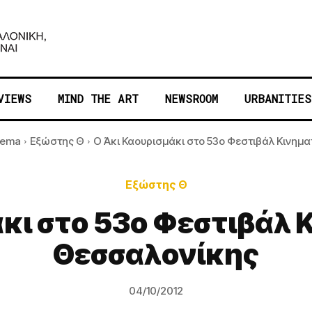
VIEWS
MIND THE ART
NEWSROOM
URBANITIES
nema
Εξώστης Θ
Ο Άκι Καουρισμάκι στο 53ο Φεστιβάλ Κινημα
Εξώστης Θ
άκι στο 53ο Φεστιβάλ
Θεσσαλονίκης
04/10/2012