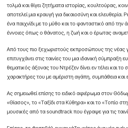
τολμά και θίγει ζητήματα ιστορίας, κουλτούρας, κο
αποτελεί μια κραυγή για δικαιοσύνη και ελευθερία. Ρ
ένα παιχνίδι με το μύθο και το φανταστικό από την
έννοιες όπως ο θάνατος, η ζωή και ο έρωτας αναμετ
Από τους πιο ξεχωριστούς εκπροσώπους της νέας γ
επιτυγχάνει στις ταινίες του μια ιδανική σύμπραξη
θεματικός άξονας του Ντρέζεν δίνει εν τέλει και το
χαρακτήρες του με αμέριστη αγάπη, συμπάθεια και 
Ας σημειωθεί επίσης το ειδικό αφιέρωμα στον Θόδ
«Θίασος», το «Ταξίδι στα Κύθηρα» και το «Τοπίο στη
μουσικές από τα soundtrack που έγραψε για τις ται