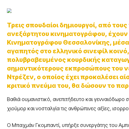
Τρεις σπουδαίοι δημιουργοί, από του
ανεξάρτητου κινηματογράφου, έχουν τ
Κινηματογράφου Θεσσαλονίκης, μέσα 
αγαπητός στο ελληνικό σινεφίλ κοινό
πολυβραβευμένος κουρδικής καταγωγ
σημαντικότερους εκπροσώπους του νέο
Ντρέζεν, ο οποίος έχει προκαλέσει αί
κριτικό πνεύμα του, θα δώσουν το πα
Βαθιά ουμανιστικό, ανεπιτήδευτο και γενναιόδωρο στ
χιούμορ και νοσταλγία τις ανθρώπινες αξίες, ισορ
Ο Μπαχμάν Γκομπαντί, υπήρξε συνεργάτης του Αμπά