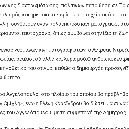
ινωνικής διαστρωμάτωσης, πολιτικών πεποιθήσεων. Το 
εαλισμός και ημιντοκιμαντερίστικα στοιχεία από τη μια 
 άλλη, συνθέτουν έναν πολυεπίπεδο κινηματογράφο, στ
ριούνται ταυτόχρονα, όπως συμβαίνει στην ίδια τη ζωή
ενιάς γερμανών κινηματογραφιστών, o Αντρέας Ντρέζ
 ευφυΐας, ρεαλισμού αλλά και λυρισμού.Ο ανθρωποκεντρ
 σκηνοθετικό του στίγμα, καθώς ο δημιουργός προσεγγίζ
ευθύτητα.
ωρο Αγγελόπουλο, στο πλαίσιο του οποίου θα προβληθο
ν Ομίχλη», ενώ η Ελένη Καραϊνδρου θα δώσει μία συναυ
νίες του Αγγελόπουλου, με τη συμμετοχή της Δήμητρας 