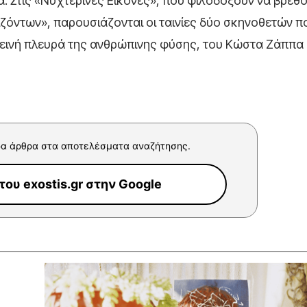
μα. Στις «Νυχτερινές Εικόνες», που φιλοδοξούν να βρεθ
ζόντων», παρουσιάζονται οι ταινίες δύο σκηνοθετών π
τεινή πλευρά της ανθρώπινης φύσης, του Κώστα Ζάππα 
α άρθρα στα αποτελέσματα αναζήτησης.
ου exostis.gr στην Google