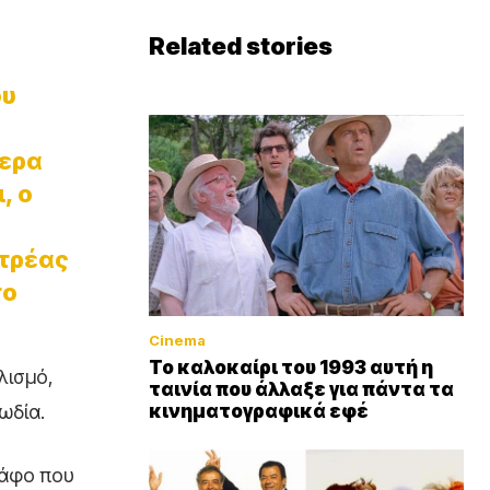
Related stories
ου
τερα
, ο
ντρέας
το
Cinema
Το καλοκαίρι του 1993 αυτή η
λισμό,
ταινία που άλλαξε για πάντα τα
ωδία.
κινηματογραφικά εφέ
ράφο που