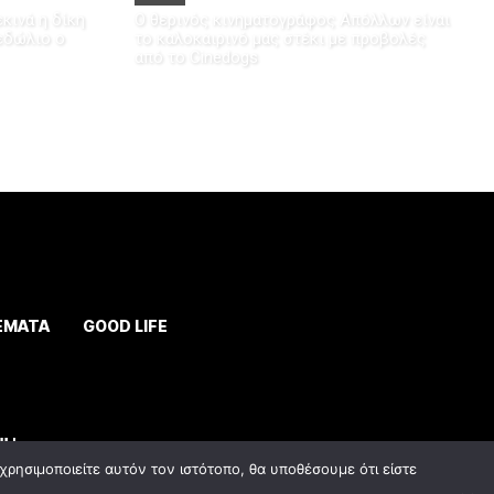
κινά η δίκη
Ο θερινός κινηματογράφος Απόλλων είναι
 εδώλιο ο
το καλοκαιρινό μας στέκι με προβολές
από το Cinedogs
ΕΜΑΤΑ
GOOD LIFE
ρησιμοποιείτε αυτόν τον ιστότοπο, θα υποθέσουμε ότι είστε