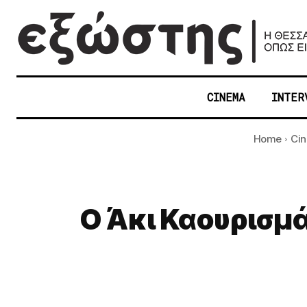
CINEMA
INTER
Home
Ci
Ο Άκι Καουρισμ