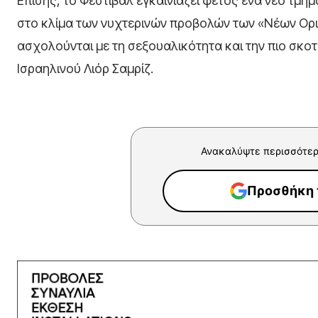
Επίσης, το Φεστιβάλ εγκαινιάζει φέτος ένα νέο τμή
στο κλίμα των νυχτερινών προβολών των «Νέων Ορι
ασχολούνται με τη σεξουαλικότητα και την πιο σκο
Ισραηλινού Λιόρ Σαμρίζ.
Ανακαλύψτε περισσότερ
Προσθήκη τ