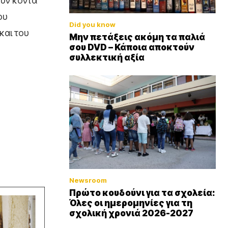
ούν κοντά
ου
Did you know
και του
Μην πετάξεις ακόμη τα παλιά
σου DVD – Κάποια αποκτούν
συλλεκτική αξία
Newsroom
Πρώτο κουδούνι για τα σχολεία:
Όλες οι ημερομηνίες για τη
σχολική χρονιά 2026-2027