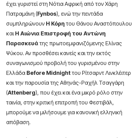
έχει γυριστεί στη Νότια Αφρική από τον Χάρη
Πατραμάνη (
Fynbos
), ενώ την πεντάδα
συμπληρώνουν
Η Κόρη
του Θάνου Αναστόπουλου
και
Η Αιώνια Επιστροφή του Αντώνη
Παρασκευά
της πρωτοεμφανιζόμενης Ελίνας
Ψύκου. Αν προσθέσει κανείς και την εκτός
συναγωνισμού προβολή του γυρισμένου στην
Ελλάδα
Before
Midnight
του Ρίτσαρντ Λινκλέιτερ
και την παρουσία της Αθηνάς-Ραχήλ Τσαγγάρη
(
Attenberg
), που έχει και ένα μικρό ρόλο στην
ταινία, στην κριτική επιτροπή του Φεστιβάλ,
μπορούμε να μιλήσουμε για κανονική ελληνική
απόβαση.