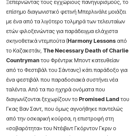
Ξεπερνώντας τους εγχώριους πανηγυρισμούς, το
επίσημο διαγωνιστικό φετινή Μπερλινάλε μοιάζει
με ένα από τα λιγότερο τολμηρά των τελευταίων
ετών φιλοξενώντας για παράδειγμα ελάχιστα
σκηνοθετικά ντεμπούτα (
Harmony
Lessons
από
το Καζακστάν,
The
Necessary
Death
of
Charlie
Countryman
του Φρέντρικ Μποντ κατευθείαν
από το Φεστιβάλ του Σάντανς) κάτι παράδοξο για
ένα φεστιβάλ που παραδοσιακά συστήνει νέα
ταλέντα. Από τα πιο ηχηρά ονόματα που
διαγωνίζονται ξεχωρίζουν το
Promised
Land
του
Γκας Βαν Σαντ, που όμως αγνοήθηκε παντελώς
από την οσκαρική κούρσα, η επιστροφή στη
«σοβαρότητα» του Ντέιβιντ Γκόρντον Γκριν ο