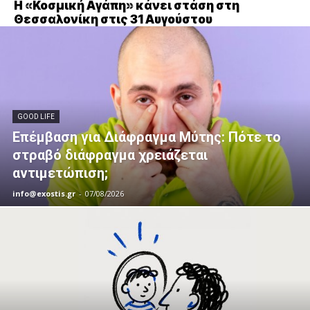
Η «Κοσμική Αγάπη» κάνει στάση στη
Θεσσαλονίκη στις 31 Αυγούστου
GOOD LIFE
Επέμβαση για Διάφραγμα Μύτης: Πότε το
στραβό διάφραγμα χρειάζεται
αντιμετώπιση;
info@exostis.gr
-
07/08/2026