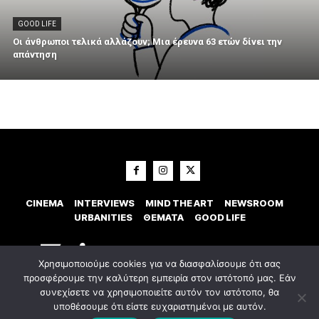
GOOD LIFE
Οι άνθρωποι τελικά αλλάζουν; Μια έρευνα 63 ετών δίνει την
απάντηση
CINEMA
INTERVIEWS
MIND THE ART
NEWSROOM
URBANITIES
ΘΕΜΑΤΑ
GOOD LIFE
Χρησιμοποιούμε cookies για να διασφαλίσουμε ότι σας
προσφέρουμε την καλύτερη εμπειρία στον ιστότοπό μας. Εάν
συνεχίσετε να χρησιμοποιείτε αυτόν τον ιστότοπο, θα
υποθέσουμε ότι είστε ευχαριστημένοι με αυτόν.
© 2023 Εxostispress - All right reserved. Κατασκευή Ιστοσελίδας
idees