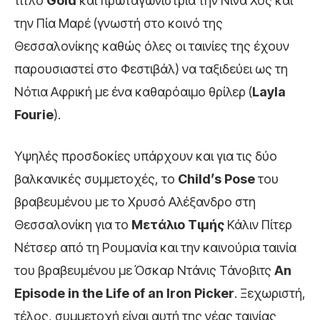
τίτλο
Gold
και πρωταγωνίστρια την Νίνα Χος και
την Πία Μαρέ (γνωστή στο κοινό της
Θεσσαλονίκης καθώς όλες οι ταινίες της έχουν
παρουσιαστεί στο Φεστιβάλ) να ταξιδεύει ως τη
Νότια Αφρική με ένα καθαρόαιμο θρίλερ (
Layla
Fourie
).
Υψηλές προσδοκίες υπάρχουν και για τις δύο
βαλκανικές συμμετοχές, το
Child
’s
Pose
του
βραβευμένου με το Χρυσό Αλέξανδρο στη
Θεσσαλονίκη για το
Μετάλιο Τιμής
Κάλιν Πίτερ
Νέτσερ από τη Ρουμανία και την καινούρια ταινία
του βραβευμένου με Όσκαρ Ντάνις Τάνοβιτς
An
Episode
in
the
Life
of
an
Iron
Picker
. Ξεχωριστή,
τέλος, συμμετοχή είναι αυτή της νέας ταινίας