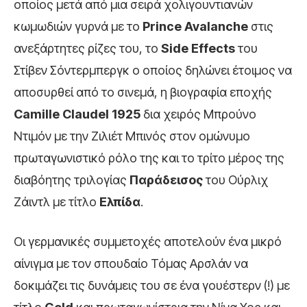
οποίος μετά από μια σειρά χολιγουντιανών
κωμωδιών γυρνά με το
Prince
Avalanche
στις
ανεξάρτητες ρίζες του, το
Side
Effects
του
Στίβεν Σόντερμπεργκ ο οποίος δηλώνει έτοιμος να
αποσυρθεί από το σινεμά, η βιογραφία εποχής
Camille
Claudel
1925
δια χειρός Μπρούνο
Ντιμόν με την Ζιλιέτ Μπινός στον ομώνυμο
πρωταγωνιστικό ρόλο της και το τρίτο μέρος της
διαβόητης τριλογίας
Παράδεισος
του Ούρλιχ
Ζάιντλ με τίτλο
Ελπίδα
.
Οι γερμανικές συμμετοχές αποτελούν ένα μικρό
αίνιγμα με τον σπουδαίο Τόμας Αρσλάν να
δοκιμάζει τις δυνάμεις του σε ένα γουέστερν (!) με