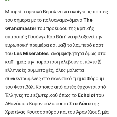
Μπορεί το φετινό Βερολίνο να ανοίγει τις πόρτες
του σήμερα με το πολυαναμενόμενο
The
Grandmaster
του πρoέδρου της κριτικής
επιτροπής Γουόνγκ Καρ Βάι ή να φιλοξενεί την
ευρωπαική πρεμιέρα και μαζί το λαμπερό καστ
του
Les
Miserables
, αναμφισβήτητα όμως στα
καθ’ ημάς την παράσταση κλέβουν οι πέντε (!)
ελληνικές συμμετοχές, όλες μάλιστα
συγκεντρωμένες στο εκλεκτικό τμήμα Φόρουμ
του Φεστιβάλ. Κάποιες από αυτές έρχονται από
Έλληνες του εξωτερικού όπως το
Echolot
του
Αθανάσιου Καρανικόλα και το
Στο Λύκο
της
Χριστίνας Κουτσοσπύρου και του Άραν Χιούζ, μία