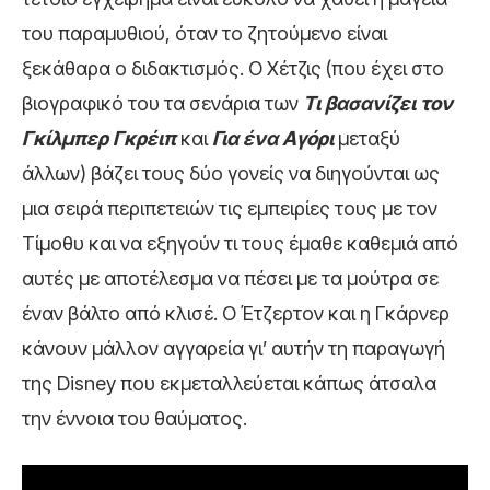
του παραμυθιού, όταν το ζητούμενο είναι
ξεκάθαρα ο διδακτισμός. Ο Χέτζις (που έχει στο
βιογραφικό του τα σενάρια των
Τι βασανίζει τον
Γκίλμπερ Γκρέιπ
και
Για ένα Αγόρι
μεταξύ
άλλων) βάζει τους δύο γονείς να διηγούνται ως
μια σειρά περιπετειών τις εμπειρίες τους με τον
Τίμοθυ και να εξηγούν τι τους έμαθε καθεμιά από
αυτές με αποτέλεσμα να πέσει με τα μούτρα σε
έναν βάλτο από κλισέ. Ο Έτζερτον και η Γκάρνερ
κάνουν μάλλον αγγαρεία γι’ αυτήν τη παραγωγή
της Disney που εκμεταλλεύεται κάπως άτσαλα
την έννοια του θαύματος.