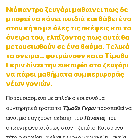
Νιόπαντρο ζευγάρι μαθαίνει πως δε
μπορεί να κάνει παιδιά και θάβει ένα
στον κήπο με όλες τις σκέψεις και τα
όνειρα του, ελπίζοντας πως αυτά θα
μετουσιωθούν σε ένα θαύμα. Τελικά
τα όνειρα… φυτρώνουν και ο Τίμοθυ
Γκριν δίνει την ευκαιρία στο ζευγάρι
να πάρει μαθήματα συμπεριφοράς
νέων γονιών.
Παρουσιασμένο με απλοϊκό και συνάμα
συντηρητικό τρόπο το
Τίμοθυ Γκριν
προσπαθεί να
είναι μια σύγχρονη εκδοχή του
Πινόκιο
, που
επικεντρώνεται όμως στον Τζεπέτο. Και σε ένα
τέτοιο εγχείρημα είναι εύκολο να χαθεί η μαγεία