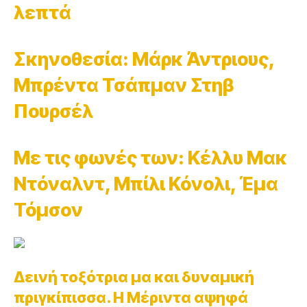
λεπτά
Σκηνοθεσία: Μάρκ Άντριους,
Μπρέντα Τσάπμαν Στηβ
Πουρσέλ
Με τις φωνές των: Κέλλυ Μακ
Ντόναλντ, Μπίλι Κόνολι, Έμα
Τόμσον
Δεινή τοξότρια μα και δυναμική
πριγκίπισσα. Η Μέριντα αψηφά