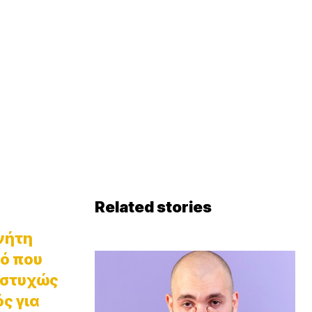
Related stories
νήτη
ρό που
δυστυχώς
ς για