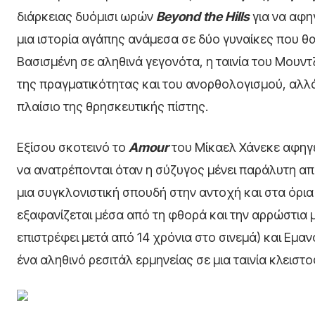
διάρκειας δυόμισι ωρών
Beyond
the
Hills
για να αφη
μια ιστορία αγάπης ανάμεσα σε δύο γυναίκες που θ
Βασισμένη σε αληθινά γεγονότα, η ταινία του Μουν
της πραγματικότητας και του ανορθολογισμού, αλλά
πλαίσιο της θρησκευτικής πίστης.
Εξίσου σκοτεινό το
Amour
του Μίκαελ Χάνεκε αφηγεί
να ανατρέπονται όταν η σύζυγος μένει παράλυτη απ
μια συγκλονιστική σπουδή στην αντοχή και στα όρια
εξαφανίζεται μέσα από τη φθορά και την αρρώστια μ
επιστρέφει μετά από 14 χρόνια στο σινεμά) και Εμα
ένα αληθινό ρεσιτάλ ερμηνείας σε μια ταινία κλεισ