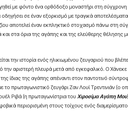
γηθεί με φόντο ένα ορθόδοξο μοναστήρι στη σύγχρονη
α οδηγήσει σε έναν εξορκισμό με τραγικά αποτελέσματα
τζίου αποτελεί έναν εκπληκτικό στοχασμό πάνω στη σ
 και στα όρια της αγάπης και της ελεύθερης θέλησης 
ται την ιστορία ενός ηλικιωμένου ζευγαριού που βλέπε
ό την αριστερή πλευρά μετά από εγκεφαλικό. Ο Χάνεκε 
 της ίδιας της αγάπης απέναντι στον παντοτινό σύντρο
ε το πρωταγωνιστικό ζευγάρι Ζαν Λουί Τρεντινιάν (ο ο
νουέλ Ριβά (η πρωταγωνίστρια του
Χιροσίμα Αγάπη Μου
τοφοβικά περιορισμένη στους τοίχους ενός διαμερίσματο