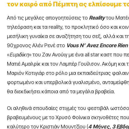
τον καιρό από Πέμπτη ας ελπίσουμε το
Από τις μεγάλες απογοητεύσεις το
Reality
του Ματέο
τηλεόραση και τα reality, το προκλητικό όσο και κο
μεσήλικη γυναίκα σε αναζήτηση του σεξ, αλλά και 
90χρονος Αλέν Ρενέ στο
Vous
N’
Avez
Encore
Rien
«
Ευριδίκη
» του Ζαν Ανούιγ με ένα all star καστ που 
Ματιέ Αμαλρίκ και τον Λαμπέρ Γουίλσον. Ακόμη και
Μαριόν Κοτιγιάρ στο ρόλο μια εκπαιδεύτριας φαλαιν
φορτωμένο και υπερβολικά γυαλισμένο, ανταμείφθη
θα διεκδικήσει κάποια από τα μεγάλα βραβεία.
Οι αληθινά σπουδαίες στιγμές του φεστιβάλ ωστόσο
βραβευμένους με το Χρυσό Φοίνικα σκηνοθέτες που 
καλύτερο τον Κριστιάν Μουντζίου (
4 Μήνες, 3 Εβδο