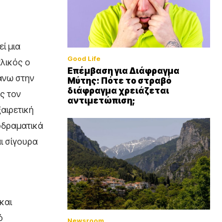
ί μια
Good Life
λικός ο
Επέμβαση για Διάφραγμα
άνω στην
Μύτης: Πότε το στραβό
διάφραγμα χρειάζεται
ως τον
αντιμετώπιση;
ξαιρετική
λοδραματικά
ι σίγουρα
και
ό
Newsroom