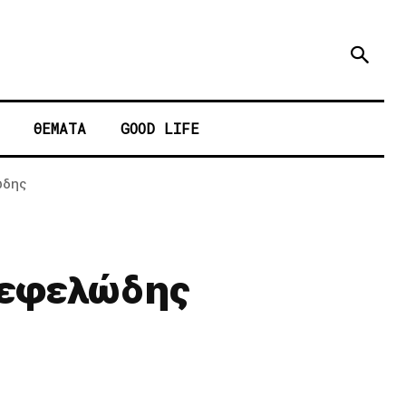
ΘΕΜΑΤΑ
GOOD LIFE
ώδης
νεφελώδης