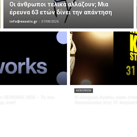
Οι άνθρωποι τελικά αλλάζουν; Μια
έρευνα 63 ετών δίνει την απάντηση
info@exostis.gr
-
07/08/2026
NEWSROOM
το REWORKS 2026 – Το πιο
Η «Κοσμική Αγάπη» κάνει στά
p, ever!
Θεσσαλονίκη στις 31 Αυγούσ