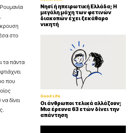
Νησί ή ηπειρωτική Ελλάδα; Η
 Ρουμανία
μεγάλη μάχη των φετινών
.
διακοπών έχει ξεκάθαρο
νικητή
ύγκρουση
μέσα στο
ι τα πάντα
φτιάχνει
φο που
ποίος
Good Life
) να δίνει
Οι άνθρωποι τελικά αλλάζουν;
Μια έρευνα 63 ετών δίνει την
ς.
απάντηση