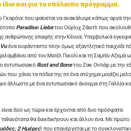
 ίδιο και για το υπόλοιπο πρόγραμμα.
 Γκαρόνε που φαίνεται να ανακάλυψε κάπως αργά την
ινότοπο
Paradise:
Liebe
του Ούρλιχ Ζάιντλ που ακολουθε
της ανθρώπινης επαφής στην Κένυα. Υπερβολικά εγκεφα
Vu
ένα ευφάνταστο πλην όμως εξαντλητικό παιχνίδι π
περιλαμβάνει από τον Μισέλ Πικολί και τη Σαμπίν Αζεμά 
 το εντυπωσιακό
Rust
and
Bone
του Ζακ Οντιάρ με την ε
ών που χάνει τα πόδια της σε ένα ατύχημα μοιάζει με
κε άλλωστε με ένα εντυπωσιακό άνοιγμα στη Γαλλία κα
 είναι δύο ως τώρα και έρχονται από δυο πρόσφατα
πιθανότατα θα διεκδικήσουν και άλλον ένα. Με πρώτο 
μάδες, 2 Ημέρες
) που επανέρχεται με το συγκλονιστικ