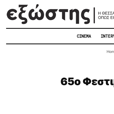
CINEMA
INTER
Ho
65ο Φεστ