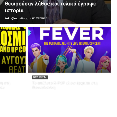
θεωρούσαν λάθος και τελικά έγραψε
ιστορία
info@exostis.gr
-
03/08/2026
NEWSROOM
ση στη
Το απόλυτο K-POP show έρχεται στη
του
Θεσσαλονίκη