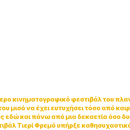
τερο κινηματογραφικό φεστιβάλ του πλα
ου μισό να έχει ευτυχήσει τόσο από και
ρος εδώ και πάνω από μια δεκαετία όσο 
στιβάλ Τιερί Φρεμό υπήρξε καθησυχαστικό