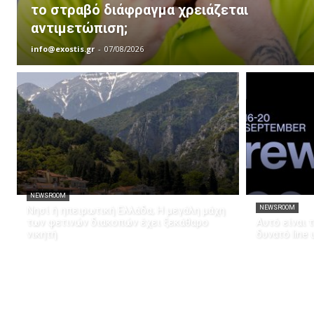
το στραβό διάφραγμα χρειάζεται
αντιμετώπιση;
info@exostis.gr
-
07/08/2026
NEWSROOM
Νησί ή ηπειρωτική Ελλάδα; Η μεγάλη μάχη
NEWSROOM
των φετινών διακοπών έχει ξεκάθαρο
Αυτό είναι 
νικητή
δυνατό line u