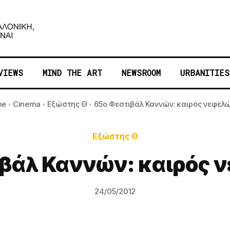
VIEWS
MIND THE ART
NEWSROOM
URBANITIES
me
Cinema
Εξώστης Θ
65ο Φεστιβάλ Καννών: καιρός νεφελ
Εξώστης Θ
ιβάλ Καννών: καιρός 
24/05/2012