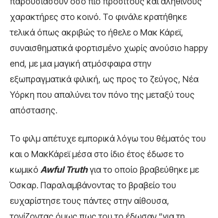
παρουσιάσουν όσο πιο προσιτούς και αληθινούς
χαρακτήρες στο κοινό. Το φινάλε κρατήθηκε
τελικά όπως ακριβώς το ήθελε ο Μακ Κάρεϊ,
συναισθηματικά φορτισμένο χωρίς ανούσιο happy
end, με μια μαγική ατμόσφαιρα στην
εξωπραγματικά φιλική, ως προς το ζεύγος, Νέα
Υόρκη που απαλύνει τον πόνο της μεταξύ τους
απόστασης.
Το φιλμ απέτυχε εμπορικά λόγω του θέματός του
και ο ΜακΚάρεϊ μέσα στο ίδιο έτος έδωσε το
κωμικό
Awful Truth
για το οποίο βραβεύθηκε με
Όσκαρ. Παραλαμβάνοντας το βραβείο του
ευχαρίστησε τους πάντες στην αίθουσα,
τονίζοντας όμως πως του το έδωσαν “για τη