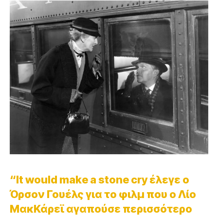
“It would make a stone cry έλεγε ο
Όρσον Γουέλς για το φιλμ που ο Λίο
ΜακΚάρεϊ αγαπούσε περισσότερο