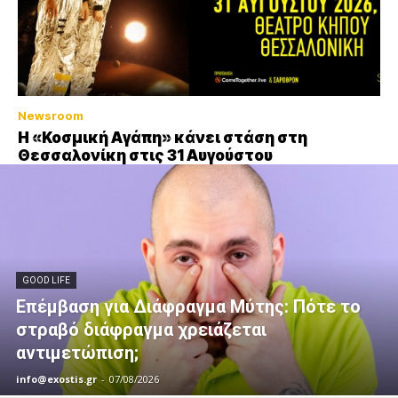
Newsroom
Η «Κοσμική Αγάπη» κάνει στάση στη
Θεσσαλονίκη στις 31 Αυγούστου
GOOD LIFE
Επέμβαση για Διάφραγμα Μύτης: Πότε το
στραβό διάφραγμα χρειάζεται
αντιμετώπιση;
info@exostis.gr
-
07/08/2026