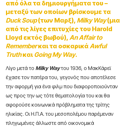
από όλα τα δημιουργήματα του –
μεταξύ των οποίων βρίσκουμε τα
Duck Soup
(των Μαρξ),
Milky Way
(μια
από τις λίγες επιτυχίες του Harold
Lloyd εκτός βωβού),
An Affair to
Remember
και τα οσκαρικά
Awful
Truth
και
Going My Way
.
Λίγο μετά το
Milky Way
του 1936, ο ΜακΚάρεϊ
έχασε τον πατέρα του, γεγονός που αποτέλεσε
την αφορμή για ένα φιλμ που διαφοροποιούνταν
ως προς την ως τότε θεματολογία του και θα
αφορούσε κοινωνικά πρόβληματα της τρίτης
ηλικίας. Οι Η.Π.Α. του μεσοπολέμου παρέμεναν
πληγωμένες άλλωστε από οικονομικά