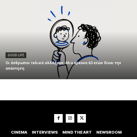
GOOD LIFE
Οι άνθρωποι τελικά αλλάζουν; Μια έρευνα 63 ετών δίνει την
απάντηση
CINEMA
INTERVIEWS
MIND THE ART
NEWSROOM