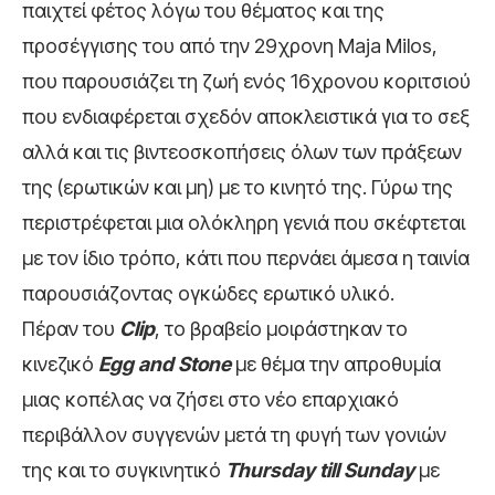
παιχτεί φέτος λόγω του θέματος και της
προσέγγισης του από την 29χρονη Maja Milos,
που παρουσιάζει τη ζωή ενός 16χρονου κοριτσιού
που ενδιαφέρεται σχεδόν αποκλειστικά για το σεξ
αλλά και τις βιντεοσκοπήσεις όλων των πράξεων
της (ερωτικών και μη) με το κινητό της. Γύρω της
περιστρέφεται μια ολόκληρη γενιά που σκέφτεται
με τον ίδιο τρόπο, κάτι που περνάει άμεσα η ταινία
παρουσιάζοντας ογκώδες ερωτικό υλικό.
Πέραν του
Clip
, το βραβείο μοιράστηκαν το
κινεζικό
Egg
and
Stone
με θέμα την απροθυμία
μιας κοπέλας να ζήσει στο νέο επαρχιακό
περιβάλλον συγγενών μετά τη φυγή των γονιών
της και το συγκινητικό
Thursday
till
Sunday
με