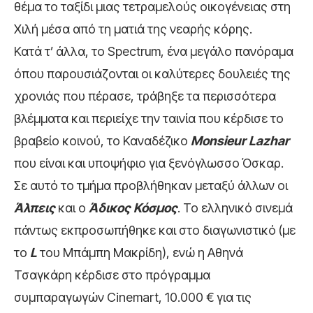
θέμα το ταξίδι μιας τετραμελούς οικογένειας στη
Χιλή μέσα από τη ματιά της νεαρής κόρης.
Κατά τ’ άλλα, το Spectrum, ένα μεγάλο πανόραμα
όπου παρουσιάζονται οι καλύτερες δουλειές της
χρονιάς που πέρασε, τράβηξε τα περισσότερα
βλέμματα και περιείχε την ταινία που κέρδισε το
βραβείο κοινού, το Καναδέζικο
Monsieur
Lazhar
που είναι και υποψήφιο για ξενόγλωσσο Όσκαρ.
Σε αυτό το τμήμα προβλήθηκαν μεταξύ άλλων οι
Άλπεις
και ο
Άδικος Κόσμος
. Το ελληνικό σινεμά
πάντως εκπροσωπήθηκε και στο διαγωνιστικό (με
το
L
του Μπάμπη Μακρίδη), ενώ η Αθηνά
Τσαγκάρη κέρδισε στο πρόγραμμα
συμπαραγωγών Cinemart, 10.000 € για τις