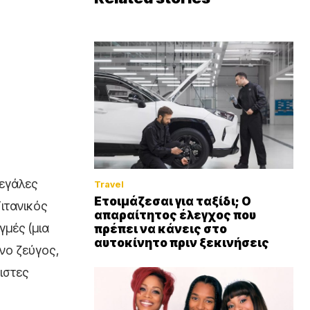
μεγάλες
Travel
Ετοιμάζεσαι για ταξίδι; Ο
ιτανικός
απαραίτητος έλεγχος που
γμές (μια
πρέπει να κάνεις στο
αυτοκίνητο πριν ξεκινήσεις
νο ζεύγος,
ιστες