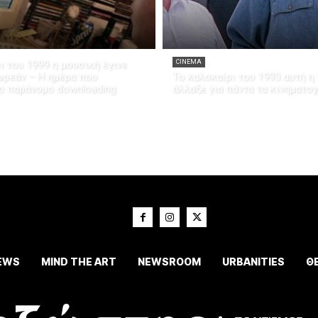
ι του 1999 η μουσική έγινε
CINEMA
ρεάν – Η ημέρα που
Το καλοκαίρι του 1993 αυτή η 
ο παράνομο downloading
άλλαξε για πάντα τα κινηματο
EWS
MIND THE ART
NEWSROOM
URBANITIES
Θ