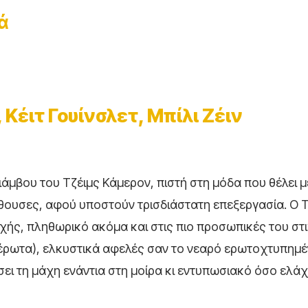
ά
Κέιτ Γουίνσλετ, Μπίλι Ζέιν
ιάμβου του Τζέιμς Κάμερον, πιστή στη μόδα που θέλει 
ίθουσες, αφού υποστούν τρισδιάστατη επεξεργασία. Ο Τ
χής, πληθωρικό ακόμα και στις πιο προσωπικές του στι
έρωτα), ελκυστικά αφελές σαν το νεαρό ερωτοχτυπημέ
σει τη μάχη ενάντια στη μοίρα κι εντυπωσιακό όσο ελάχ