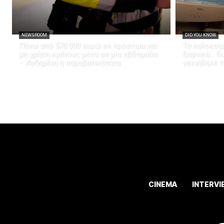
NEWSROOM
DID YOU KNOW
Πάνω από 570.000 ευρώ σε πρόστιμα για
Το καλοκαίρ
μη χρήση κράνους μέσα σε μία εβδομάδα
ξαφνικά… δω
– Αυξημένη η παραβατικότητα
γεννήθηκε τ
CINEMA
INTERVI