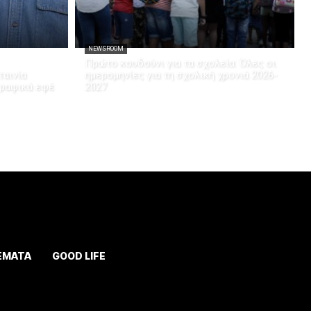
NEWSROOM
Πρώτο κουδούνι για τα σχολεία: Όλες οι
ταινία
ημερομηνίες για τη σχολική χρονιά 2026-
γραφικά εφέ
2027
ΕΜΑΤΑ
GOOD LIFE