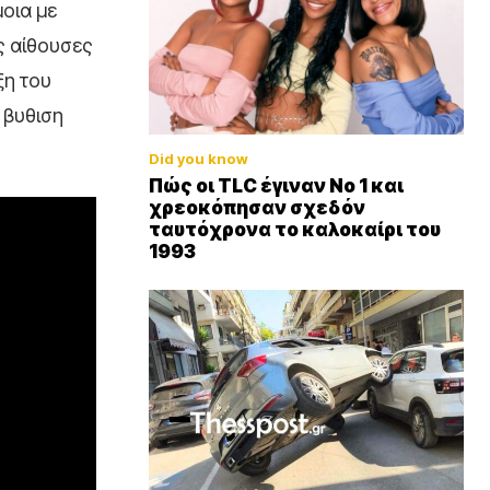
οια με
ς αίθουσες
ξη του
 βυθιση
Did you know
Πώς οι TLC έγιναν Νο 1 και
χρεοκόπησαν σχεδόν
ταυτόχρονα το καλοκαίρι του
1993