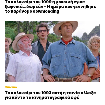
Το καλοκαίρι του 1999 η μουσική έγινε
ξαφνικά… δωρεάν – Η ημέρα που γεννήθηκε
το παράνομο downloading
Cinema
Το καλοκαίρι του 1993 αυτή η ταινία άλλαξε
για πάντα τα κινηματογραφικά εφέ