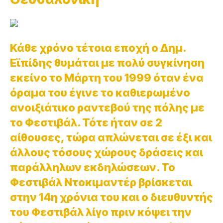
Κάθε χρόνο τέτοια εποχή ο Δημ.
Εϊπίδης θυμάται με πολύ συγκίνηση
εκείνο το Μάρτη του 1999 όταν ένα
όραμα του έγινε το καθιερωμένο
ανοιξιάτικο ραντεβού της πόλης με
το Φεστιβάλ. Τότε ήταν σε 2
αίθουσες, τώρα απλώνεται σε έξι και
άλλους τόσους χώρους δράσεις και
παράλληλων εκδηλώσεων. Το
Φεστιβάλ Ντοκιμαντέρ βρίσκεται
στην 14η χρόνια του και ο διευθυντής
του Φεστιβάλ λίγο πριν κόψει την