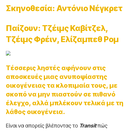
Σκηνοθεσία: Αντόνιο Νέγκρετ
Παίζουν: Τζέιμς Καβίτζελ,
Τζέιμς Φρέιν, Ελίζαμπεθ Ρομ
Τέσσερις ληστές αφήνουν στις
αποσκευές μιας ανυποψίαστης
οικογένειας τα κλοπιμαία τους, με
σκοπό να μην πιαστούν σε πιθανό
έλεγχο, αλλά μπλέκουν τελικά με τη
λάθος οικογένεια.
Είναι να απορείς βλέποντας το
Transit
πώς