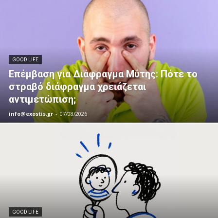
GOOD LIFE
Επέμβαση για Διάφραγμα Μύτης: Πότε το
στραβό διάφραγμα χρειάζεται
αντιμετώπιση;
info@exostis.gr
-
07/08/2026
GOOD LIFE