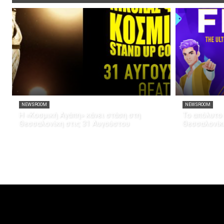
NEWSROOM
NEWSROOM
Η «Κοσμική Αγάπη» κάνει στάση στη
Το απόλυτο 
Θεσσαλονίκη στις 31 Αυγούστου
Θεσσαλονίκ