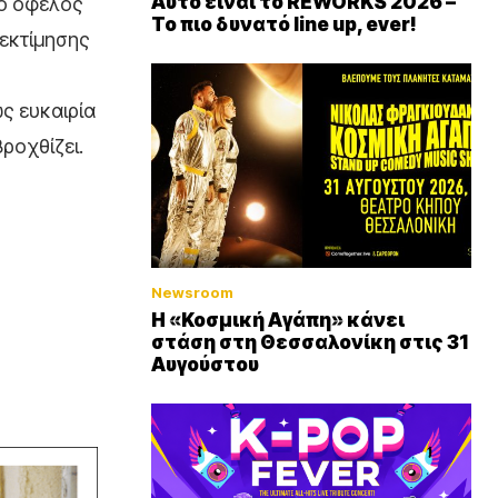
Αυτό είναι το REWORKS 2026 –
μο όφελος
Το πιο δυνατό line up, ever!
νεκτίμησης
ς ευκαιρία
ροχθίζει.
Newsroom
Η «Κοσμική Αγάπη» κάνει
στάση στη Θεσσαλονίκη στις 31
Αυγούστου