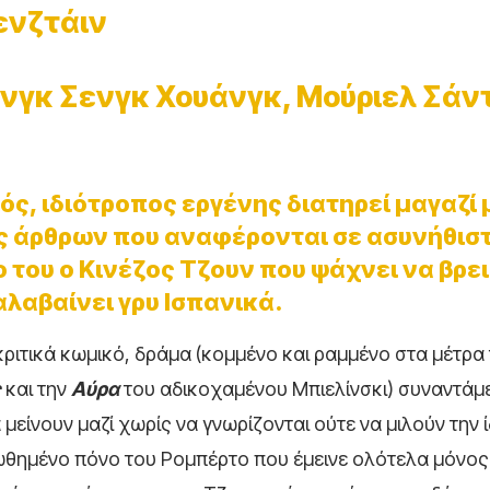
ενζτάιν
άνγκ Σενγκ Χουάνγκ, Μούριελ Σάν
ς, ιδιότροπος εργένης διατηρεί μαγαζί 
ης άρθρων που αναφέρονται σε ασυνήθισ
ο του ο Κινέζος Τζουν που ψάχνει να βρει
αλαβαίνει γρυ Ισπανικά.
κριτικά κωμικό, δράμα (κομμένο και ραμμένο στα μέτρα
ς
και την
Αύρα
του αδικοχαμένου Μπιελίνσκι) συναντάμε
είνουν μαζί χωρίς να γνωρίζονται ούτε να μιλούν την ί
ωθημένο πόνο του Ρομπέρτο που έμεινε ολότελα μόνος