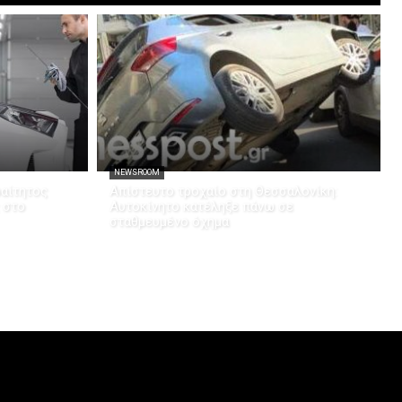
NEWSROOM
ραίτητος
Απίστευτο τροχαίο στη Θεσσαλονίκη:
 στο
Αυτοκίνητο κατέληξε πάνω σε
σταθμευμένο όχημα