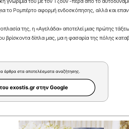
ική γνωριμία του με τον Τζουν -πέρα από το αυτοδύνα
εί για το Ρομπέρτο αφορμή ενδοσκόπησης, αλλά και επα
νοπλασία της, η «Αγελάδα» αποτελεί μιας πρώτης τάξεω
ου βρίσκοντα δίπλα μας, μα η φασαρία της πόλης καταβ
α άρθρα στα αποτελέσματα αναζήτησης.
ου exostis.gr στην Google