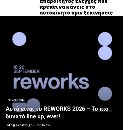
απαραίτητος έλεγχος που
πρέπει να κάνεις στο
αυτοκίνητο πριν ξεκινήσεις
NEWSROOM
Αυτό είναι το REWORKS 2026 – Το πιο
δυνατό line up, ever!
info@exostis.gr
-
06/08/2026