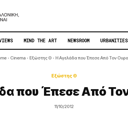
VIEWS
MIND THE ART
NEWSROOM
URBANITIES
ome
Cinema
Εξώστης Θ
Η Αγελάδα που Έπεσε Από Τον Ουρ
Εξώστης Θ
δα που Έπεσε Από Το
11/10/2012