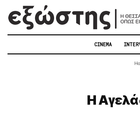
CINEMA
INTER
H
Η Αγελά