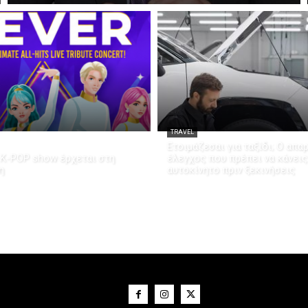
TRAVEL
Ετοιμάζεσαι για ταξίδι; Ο απα
K-POP show έρχεται στη
έλεγχος που πρέπει να κάνεις
η
αυτοκίνητο πριν ξεκινήσεις