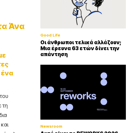
τα Άνα
Good Life
Οι άνθρωποι τελικά αλλάζουν;
Μια έρευνα 63 ετών δίνει την
με
απάντηση
τες
 ένα
 του
 τη
δια
 και
Newsroom