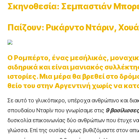
Σκηνοθεσία: Σεμπαστιάν Μπορ
Παίζουν: Ρικάρντο Ντάριν, Χου
Ο Ρομπέρτο, ένας μεσήλικάς, μοναχικό
σιδηρικά και είναι μανιακός συλλέκτ
ιστορίες. Μια μέρα θα βρεθεί στο δρόμ
θείο του στην Αργεντινή χωρίς να κατ
Σε αυτό το γλυκόπικρο, υπέροχα ανθρώπινο και δια
σπουδαίου Νταρίν που γνωρίσαμε στις
9 βασίλισσε
δυσκολία επικοινωνίας δύο ανθρώπων που έτυχε να μ
γλώσσα. Επί της ουσίας όμως βυθιζόμαστε στον απ