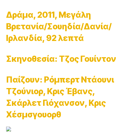
Δράμα, 2011, Μεγάλη
Βρετανία/Σουηδία/Δανία/
Ιρλανδία, 92 λεπτά
Σκηνοθεσία: Τζος Γουίντον
Παίζουν: Ρόμπερτ Ντάουνι
Τζούνιορ, Κρις Έβανς,
Σκάρλετ Γιόχανσον, Κρις
Χέσμσγουορθ