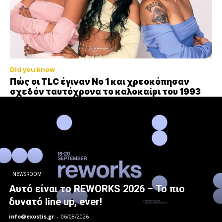
Did you know
Πώς οι TLC έγιναν Νο 1 και χρεοκόπησαν
σχεδόν ταυτόχρονα το καλοκαίρι του 1993
NEWSROOM
Αυτό είναι το REWORKS 2026 – Το πιο
δυνατό line up, ever!
info@exostis.gr
-
06/08/2026