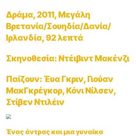
Δράμα, 2011, Μεγάλη
Βρετανία/Σουηδία/Δανία/
Ιρλανδία, 92 λεπτά
Σκηνοθεσία: Ντέιβιντ Μακένζι
Παίζουν: Έυα Γκριν, Γιούαν
ΜακΓκρέγκορ, Κόνι Νίλσεν,
Στίβεν Ντιλέιν
Ένας άντρας και μια γυναίκα