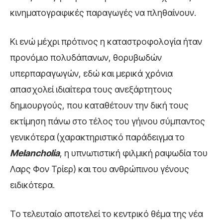
κινηματογραφικές παραγωγές να πληθαίνουν.
Κι ενώ μέχρι πρότινος η καταστροφολογία ήταν
προνόμιο πολυδάπανων, θορυβωδών
υπερπαραγωγών, εδώ και μερικά χρόνια
απασχολεί ιδιαίτερα τους ανεξάρτητους
δημιουργούς, που καταθέτουν την δική τους
εκτίμηση πάνω στο τέλος του γήινου σύμπαντος
γενικότερα (χαρακτηριστικό παράδειγμα το
Melancholia
, η υπνωτιστική φιλμική ραψωδία του
Λαρς Φον Τρίερ) και του ανθρώπινου γένους
ειδικότερα.
Το τελευταίο αποτελεί το κεντρικό θέμα της νέα