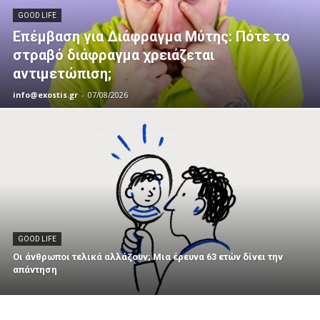
GOOD LIFE
Επέμβαση για Διάφραγμα Μύτης: Πότε το
στραβό διάφραγμα χρειάζεται
αντιμετώπιση;
info@exostis.gr
-
07/08/2026
GOOD LIFE
Οι άνθρωποι τελικά αλλάζουν; Μια έρευνα 63 ετών δίνει την
απάντηση