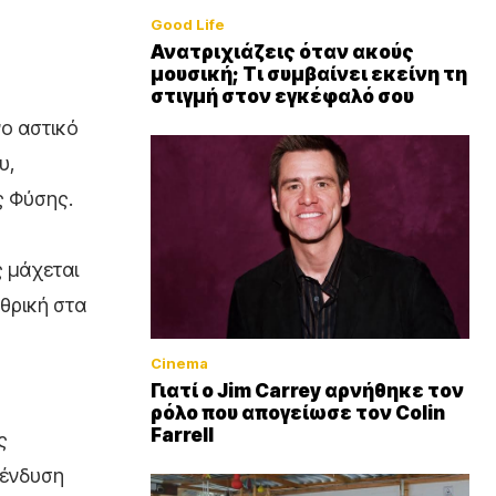
Good Life
Ανατριχιάζεις όταν ακούς
μουσική; Τι συμβαίνει εκείνη τη
στιγμή στον εγκέφαλό σου
νο αστικό
υ,
ς Φύσης.
ς μάχεται
χθρική στα
Cinema
Γιατί ο Jim Carrey αρνήθηκε τον
ρόλο που απογείωσε τον Colin
Farrell
ς
πένδυση