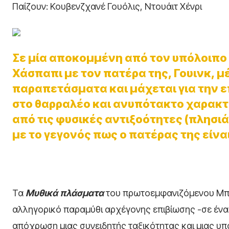
Παίζουν: Κουβενζχανέ Γουόλις, Ντουάιτ Χένρι
Σε μία αποκομμένη από τον υπόλοιπο 
Χάσπαπι με τον πατέρα της, Γουινκ, μ
παραπετάσματα και μάχεται για την ε
στο θαρραλέο και ανυπότακτο χαρακτή
από τις φυσικές αντιξοότητες (πλησιά
με το γεγονός πως ο πατέρας της είνα
Τα
Μυθικά πλάσματα
του πρωτοεμφανιζόμενου Μπεν 
αλληγορικό παραμύθι αρχέγονης επιβίωσης -σε ένα
απόχρωση μιας συνειδητής ταξικότητας και μιας υ