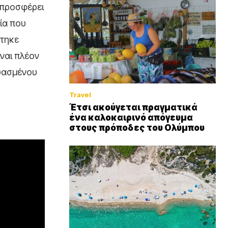
 προσφέρει
ία που
στηκε
ίναι πλέον
ευασμένου
Travel
Έτσι ακούγεται πραγματικά
ένα καλοκαιρινό απόγευμα
στους πρόποδες του Ολύμπου