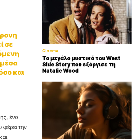
χρονη
ί σε
Cinema
ζόμενη
Το μεγάλο μυστικό του West
 μέσα
Side Story που εξόργισε τη
Natalie Wood
όσο και
ης, ένα
 φέρει την
και