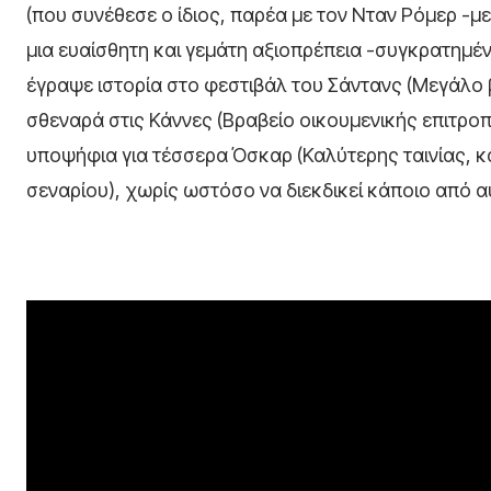
(που συνέθεσε ο ίδιος, παρέα με τον Νταν Ρόμερ -
μια ευαίσθητη και γεμάτη αξιοπρέπεια -συγκρατημέν
έγραψε ιστορία στο φεστιβάλ του Σάντανς (Μεγάλο 
σθεναρά στις Κάννες (Βραβείο οικουμενικής επιτροπή
υποψήφια για τέσσερα Όσκαρ (Καλύτερης ταινίας, κ
σεναρίου), χωρίς ωστόσο να διεκδικεί κάποιο από α