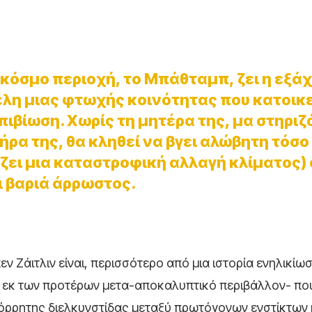
κόσμο περιοχή, το Μπάθταμπ, ζει η εξά
έλη μιας φτωχής κοινότητας που κατοικε
πιβίωση. Χωρίς τη μητέρα της, μα στηρι
ρα της, θα κληθεί να βγει αλώβητη τόσο
ζει μια καταστροφική αλλαγή κλίματος) 
ι βαριά άρρωστος.
Ζάιτλιν είναι, περισσότερο από μια ιστορία ενηλικίωσ
 εκ των προτέρων μετα-αποκαλυπτικό περιβάλλον- που
πόρρητης διελκυνστίδας μεταξύ πρωτόγονων ενστίκτων 