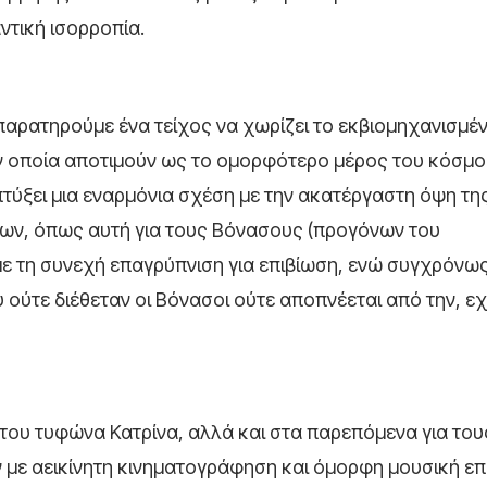
ντική ισορροπία.
παρατηρούμε ένα τείχος να χωρίζει το εκβιομηχανισμέ
ν οποία αποτιμούν ως το ομορφότερο μέρος του κόσμο
τύξει μια εναρμόνια σχέση με την ακατέργαστη όψη τη
ων, όπως αυτή για τους Βόνασους (προγόνων του
με τη συνεχή επαγρύπνιση για επιβίωση, ενώ συγχρόνω
υ ούτε διέθεταν οι Βόνασοι ούτε αποπνέεται από την, ε
του τυφώνα Κατρίνα, αλλά και στα παρεπόμενα για του
ιν με αεικίνητη κινηματογράφηση και όμορφη μουσική ε