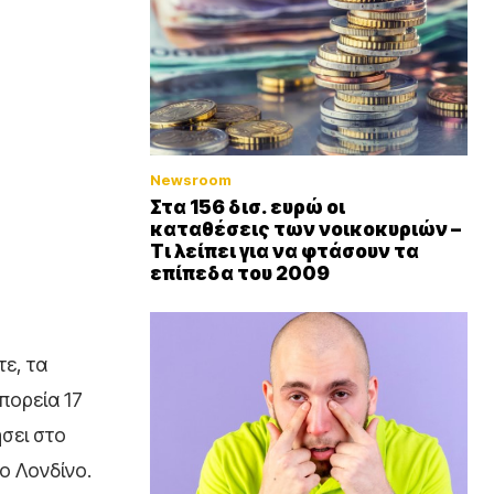
Newsroom
Στα 156 δισ. ευρώ οι
καταθέσεις των νοικοκυριών –
Τι λείπει για να φτάσουν τα
επίπεδα του 2009
τε, τα
 πορεία 17
ήσει στο
ο Λονδίνο.