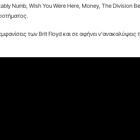
bly Numb, Wish You Were Here, Money, The Division Bel
ροτήματος.
εμφανίσεις των Brit Floyd και σε αφήνει ν'ανακαλύψεις 