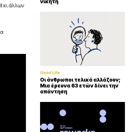
νικητή
l κι άλλων
τα
Good Life
Οι άνθρωποι τελικά αλλάζουν;
Μια έρευνα 63 ετών δίνει την
απάντηση