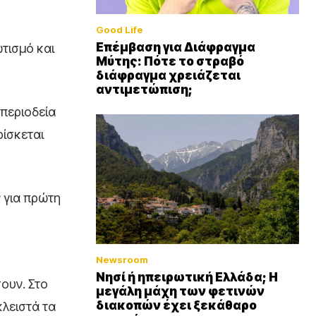
Good Life
Επέμβαση για Διάφραγμα
τισμό και
Μύτης: Πότε το στραβό
διάφραγμα χρειάζεται
αντιμετώπιση;
 περιοδεία
ρίσκεται
ν για πρώτη
Newsroom
Νησί ή ηπειρωτική Ελλάδα; Η
ουν. Στο
μεγάλη μάχη των φετινών
διακοπών έχει ξεκάθαρο
κλειστά τα