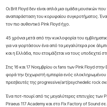
Οι Brit Floyd δεν είναι απλά μια ομάδα μουσικών που
αναπαράσταση του κορυφαίου συγκροτήματος. Ένα ξ
τον πιο αυθεντικό Pink Floyd ήχο.
45 χρόνια μετά από την κυκλοφορία του εμβληματικού
για να γιορτάσουν ένα από τα μεγαλύτερα ροκ άλμπ
και η Ελλάδα, που ετοιμάζεται να τους υποδεχτεί σ
Στις 16 και 17 Νοεμβρίου οι fans των Pink Floyd στ
φορά την ξεχωριστή εμπειρία ενός ολοκληρωμένου
πρεσβευτές της progressive/art/psychedelic rock σκ
Ένα ποτ-πουρί από τις μεγαλύτερες επιτυχίες των P
Piraeus 117 Academy και στο Fix Factory of Sound σ