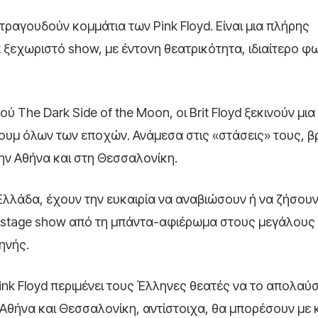
 τραγουδούν κομμάτια των Pink Floyd. Είναι μια πλήρης
εχωριστό show, με έντονη θεατρικότητα, ιδιαίτερο φω
 The Dark Side of the Moon, οι Brit Floyd ξεκινούν μια
ουμ όλων των εποχών. Ανάμεσα στις «στάσεις» τους, β
την Αθήνα και στη Θεσσαλονίκη.
ην Ελλάδα, έχουν την ευκαιρία να αναβιώσουν ή να ζήσου
 stage show από τη μπάντα-αφιέρωμα στους μεγάλους
ηνής.
ink Floyd περιμένει τους Έλληνες θεατές να το απολαύσ
ε Αθήνα και Θεσσαλονίκη, αντίστοιχα, θα μπορέσουν με 