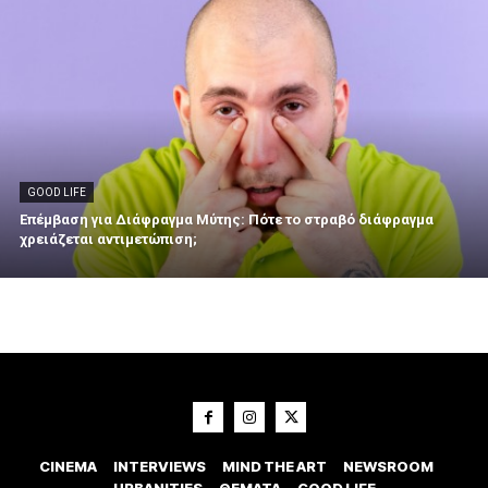
GOOD LIFE
Επέμβαση για Διάφραγμα Μύτης: Πότε το στραβό διάφραγμα
χρειάζεται αντιμετώπιση;
CINEMA
INTERVIEWS
MIND THE ART
NEWSROOM