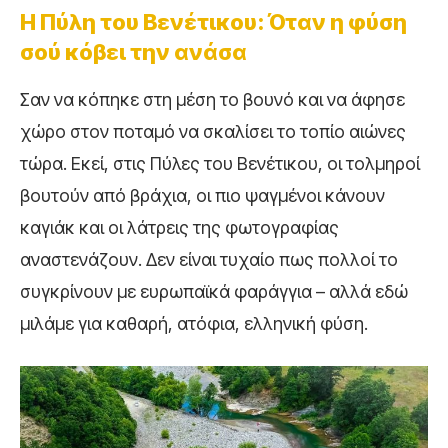
Η Πύλη του Βενέτικου: Όταν η φύση
σού κόβει την ανάσα
Σαν να κόπηκε στη μέση το βουνό και να άφησε
χώρο στον ποταμό να σκαλίσει το τοπίο αιώνες
τώρα. Εκεί, στις Πύλες του Βενέτικου, οι τολμηροί
βουτούν από βράχια, οι πιο ψαγμένοι κάνουν
καγιάκ και οι λάτρεις της φωτογραφίας
αναστενάζουν. Δεν είναι τυχαίο πως πολλοί το
συγκρίνουν με ευρωπαϊκά φαράγγια – αλλά εδώ
μιλάμε για καθαρή, ατόφια, ελληνική φύση.