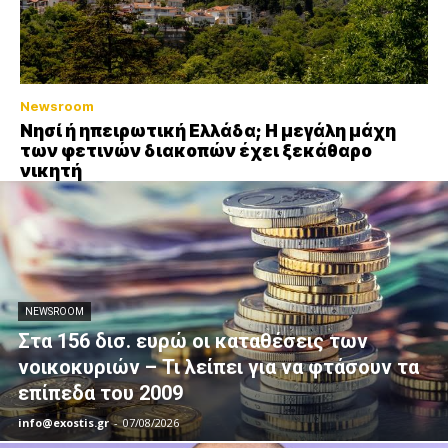
Newsroom
Νησί ή ηπειρωτική Ελλάδα; Η μεγάλη μάχη
των φετινών διακοπών έχει ξεκάθαρο
νικητή
NEWSROOM
Στα 156 δισ. ευρώ οι καταθέσεις των
νοικοκυριών – Τι λείπει για να φτάσουν τα
επίπεδα του 2009
info@exostis.gr
-
07/08/2026