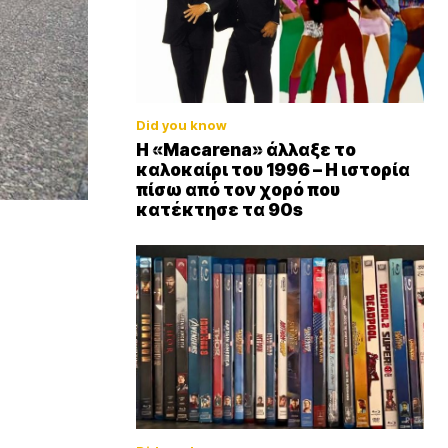
Did you know
Η «Macarena» άλλαξε το
καλοκαίρι του 1996 – Η ιστορία
πίσω από τον χορό που
κατέκτησε τα 90s