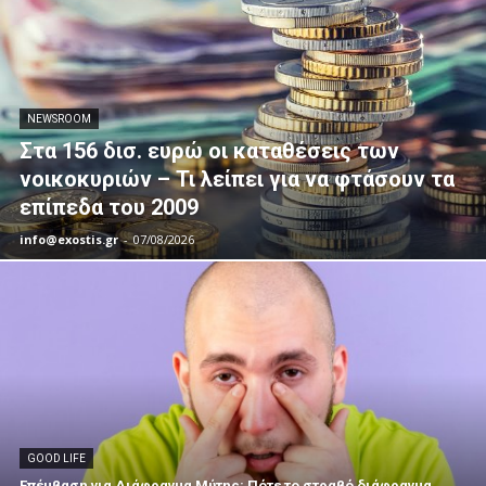
NEWSROOM
Στα 156 δισ. ευρώ οι καταθέσεις των
νοικοκυριών – Τι λείπει για να φτάσουν τα
επίπεδα του 2009
info@exostis.gr
-
07/08/2026
GOOD LIFE
Επέμβαση για Διάφραγμα Μύτης: Πότε το στραβό διάφραγμα