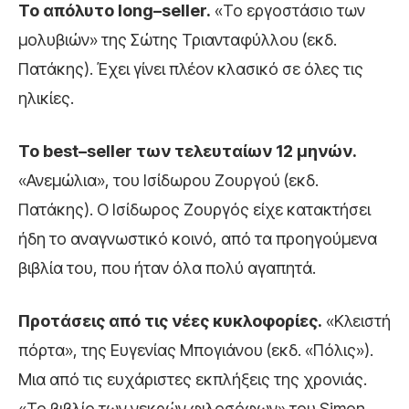
Το απόλυτο
long
–
seller
.
«Το εργοστάσιο των
μολυβιών» της Σώτης Τριανταφύλλου (εκδ.
Πατάκης). Έχει γίνει πλέον κλασικό σε όλες τις
ηλικίες.
Το
best
–
seller
των τελευταίων 12 μηνών.
«Ανεμώλια», του Ισίδωρου Ζουργού (εκδ.
Πατάκης). Ο Ισίδωρος Ζουργός είχε κατακτήσει
ήδη το αναγνωστικό κοινό, από τα προηγούμενα
βιβλία του, που ήταν όλα πολύ αγαπητά.
Προτάσεις από τις νέες κυκλοφορίες.
«Κλειστή
πόρτα», της Ευγενίας Μπογιάνου (εκδ. «Πόλις»).
Μια από τις ευχάριστες εκπλήξεις της χρονιάς.
«Το βιβλίο των νεκρών φιλοσόφων» του Simon