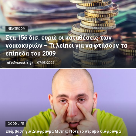
NEWSROOM
Στα 156 δισ. ευρώ οι καταθέσεις των
νοικοκυριών – Τι λείπει για να φτάσουν τα
επίπεδα του 2009
info@exostis.gr
-
07/08/2026
GOOD LIFE
Επέμβαση για Διάφραγμα Μύτης: Πότε το στραβό διάφραγμα