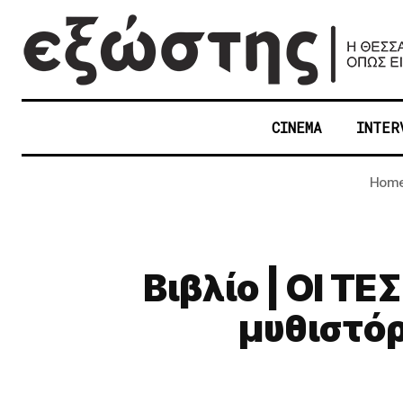
CINEMA
INTER
Hom
Βιβλίο | ΟΙ Τ
μυθιστό