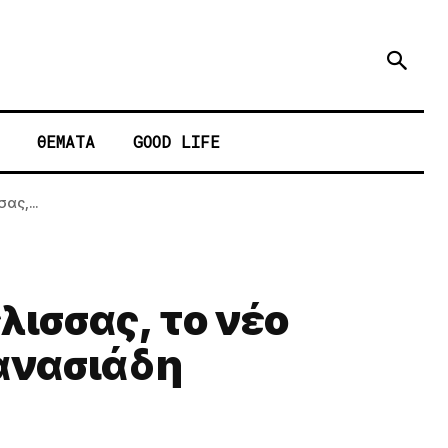
ΘΕΜΑΤΑ
GOOD LIFE
ας,...
λισσας, το νέο
ανασιάδη