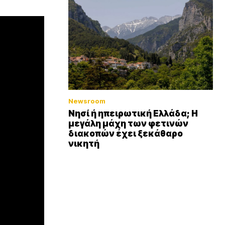
Newsroom
Νησί ή ηπειρωτική Ελλάδα; Η
μεγάλη μάχη των φετινών
διακοπών έχει ξεκάθαρο
νικητή