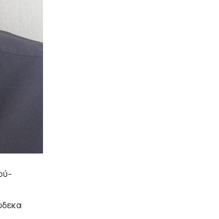
ού-
Δώδεκα