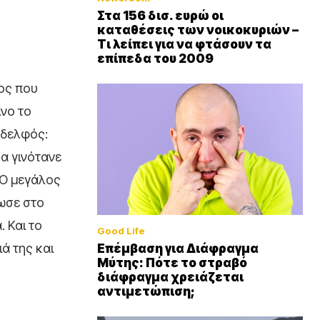
Στα 156 δισ. ευρώ οι
καταθέσεις των νοικοκυριών –
Τι λείπει για να φτάσουν τα
επίπεδα του 2009
ιος που
ίνο το
 αδελφός:
α γινότανε
. Ο μεγάλος
δωσε στο
. Και το
Good Life
ιά της και
Επέμβαση για Διάφραγμα
Μύτης: Πότε το στραβό
διάφραγμα χρειάζεται
αντιμετώπιση;