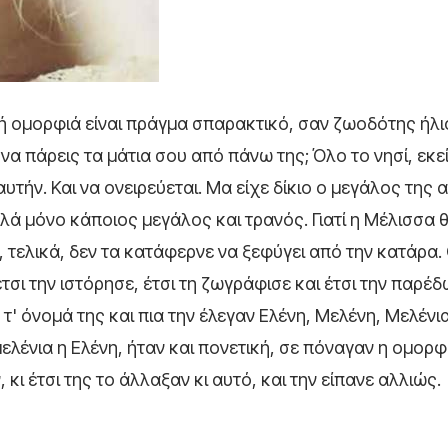
λή ομορφιά είναι πράγμα σπαρακτικό, σαν ζωοδότης ήλ
να πάρεις τα μάτια σου από πάνω της; Όλο το νησί, εκε
' αυτήν. Και να ονειρεύεται. Μα είχε δίκιο ο μεγάλος της
ά μόνο κάποιος μεγάλος και τρανός. Γιατί η Μέλισσα θ
, τελικά, δεν τα κατάφερνε να ξεφύγει από την κατάρα
έτσι την ιστόρησε, έτσι τη ζωγράφισε και έτσι την παρέ
 τ' όνομά της και πια την έλεγαν Ελένη, Μελένη, Μελένια
ελένια η Ελένη, ήταν και πονετική, σε πόναγαν η ομορφ
 κι έτσι της το άλλαξαν κι αυτό, και την είπανε αλλιώς.