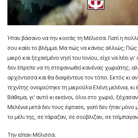
Ήταν βάσανο να την κοιτάς τη Μέλισσα. Γιατί η πολ
σου καίει το βλέμμα. Μα πώς να κάνεις αλλιώς; Πώς 
μικρό και ξεχασμένο νησί του Ιονίου, είχε να λέει γι
δεν έπρεπε να τη στεφανωθεί κανένας χωριάτης, αλλ
αρχόντισσα και θα διαφέντευε τον τόπο. Εκτός κι αν
τεχνίτης ονειρεύτηκε τη μικρούλα Ελένη μελένια, κι 
Βάθεμα, γι' αυτό κι εκείνοι, όλοι στο χωριό, ξέχασαν
Μελένια μετά δεν τους έφτασε, γιατί δεν ήταν μόνο μ
το μέλι της, σε τάραζαν, σε σούβλιζαν, σε τσίμπαγαν,
Την είπαν Μέλισσα.