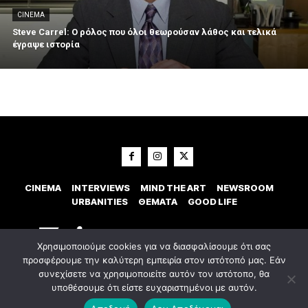
CINEMA
Steve Carrel: Ο ρόλος που όλοι θεωρούσαν λάθος και τελικά
έγραψε ιστορία
CINEMA
INTERVIEWS
MIND THE ART
NEWSROOM
URBANITIES
ΘΕΜΑΤΑ
GOOD LIFE
Χρησιμοποιούμε cookies για να διασφαλίσουμε ότι σας
προσφέρουμε την καλύτερη εμπειρία στον ιστότοπό μας. Εάν
συνεχίσετε να χρησιμοποιείτε αυτόν τον ιστότοπο, θα
υποθέσουμε ότι είστε ευχαριστημένοι με αυτόν.
© 2023 Εxostispress - All right reserved. Κατασκευή Ιστοσελίδας
idees
digital agency