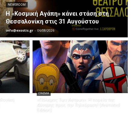
NEWSROOM
Η «Κοσμική Αγάπη» κάνει στάση στη
Θεσσαλονίκη στις 31 Αυγούστου
info@exostis.gr
-
06/08/2026
CINEMA
λονίκη:
«Πόλεμος Των Άστρων»: Η πορεία της
Δύναμης προς την Τηλεόραση! (Animated
Edition)