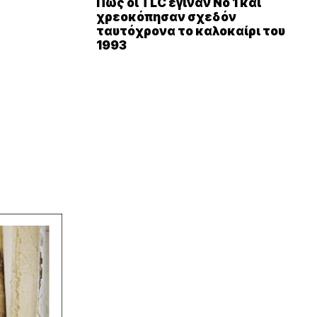
Πώς οι TLC έγιναν Νο 1 και
χρεοκόπησαν σχεδόν
ταυτόχρονα το καλοκαίρι του
1993