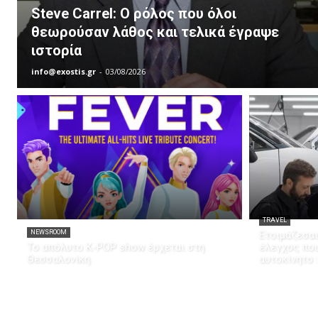
Steve Carrel: Ο ρόλος που όλοι
θεωρούσαν λάθος και τελικά έγραψε
ιστορία
info@exostis.gr
-
03/08/2026
TRAVEL
NEWSROOM
Ετοιμάζεσαι
Το απόλυτο K-POP show έρχεται στη
έλεγχος που
Θεσσαλονίκη
αυτοκίνητο 