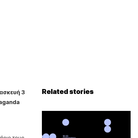
Related stories
ασκευή 3
paganda
τήριο τους