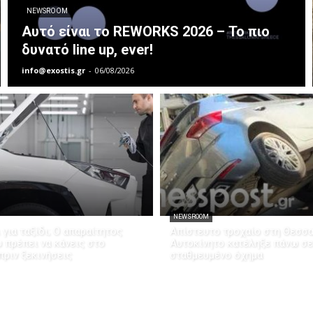
NEWSROOM
Αυτό είναι το REWORKS 2026 – Το πιο
δυνατό line up, ever!
info@exostis.gr
-
06/08/2026
NEWSROOM
 για ταξίδι; Ο απαραίτητος
Απίστευτο τροχαίο στη Θεσσα
 πρέπει να κάνεις στο
Αυτοκίνητο κατέληξε πάνω σε
πριν ξεκινήσεις
σταθμευμένο όχημα