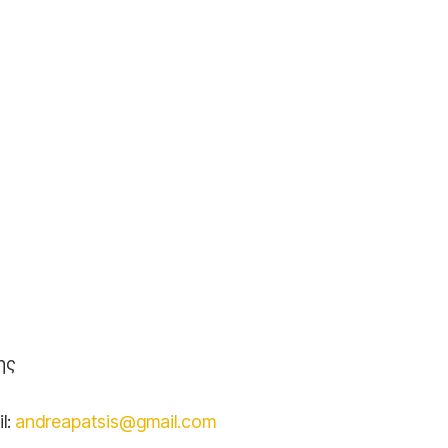
ης
l:
andreapatsis@gmail.com