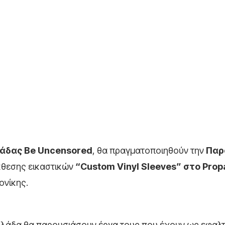
μάδας Be Uncensored
, θα πραγματοποιηθούν την
Παρ
έκθεσης εικαστικών
“Custom Vinyl Sleeves” στο Pro
ονίκης.
ην Ελλάδα θα παρουσιάσουν έργα τους που έχουν ως εφαλ