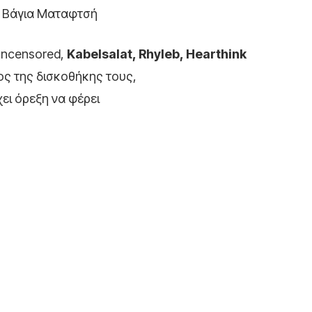
, Βάγια Ματαφτσή
 Uncensored,
Kabelsalat, Rhyleb, Hearthink
ς της δισκοθήκης τους,
χει όρεξη να φέρει