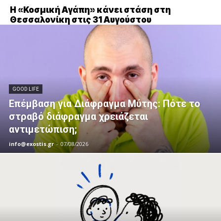
Η «Κοσμική Αγάπη» κάνει στάση στη
Θεσσαλονίκη στις 31 Αυγούστου
GOOD LIFE
Επέμβαση για Διάφραγμα Μύτης: Πότε το
στραβό διάφραγμα χρειάζεται
αντιμετώπιση;
info@exostis.gr
-
07/08/2026