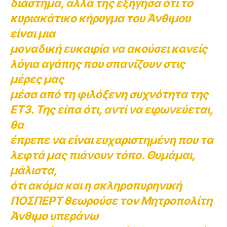
διάστημα, αλλά της εξήγησα ότι το
κυριακάτικο κήρυγμα του Άνθιμου
είναι μια
μοναδική ευκαιρία να ακούσει κανείς
λόγια αγάπης που σπανίζουν στις
μέρες μας
μέσα από τη φιλόξενη συχνότητα της
ΕΤ3. Της είπα ότι, αντί να ειρωνεύεται,
θα
έπρεπε να είναι ευχαριστημένη που τα
λεφτά μας πιάνουν τόπο. Θυμάμαι,
μάλιστα,
ότι ακόμα και η σκληροπυρηνική
ΠΟΣΠΕΡΤ θεωρούσε τον Μητροπολίτη
Άνθιμο υπεράνω