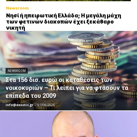
Newsroom
Νησί ή ηπειρωτική Ελλάδα; Η μεγάλη μάχη
των φετινών διακοπών έχει ξεκάθαρο
νικητή
NEWSROOM
Στα 156 δισ. ευρώ οι καταθέσεις των
νοικοκυριών – Τι λείπει για να φτάσουν τα
επίπεδα του 2009
info@exostis.gr
-
07/08/2026