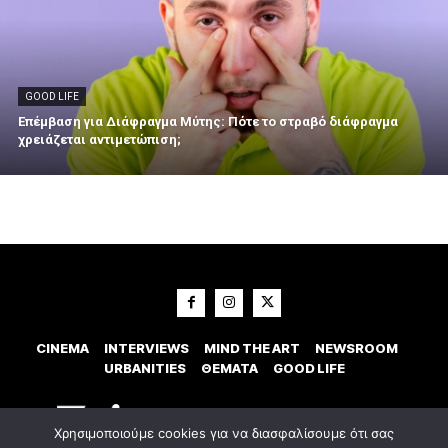
GOOD LIFE
Επέμβαση για Διάφραγμα Μύτης: Πότε το στραβό διάφραγμα
χρειάζεται αντιμετώπιση;
CINEMA
INTERVIEWS
MIND THE ART
NEWSROOM
URBANITIES
ΘΕΜΑΤΑ
GOOD LIFE
Χρησιμοποιούμε cookies για να διασφαλίσουμε ότι σας