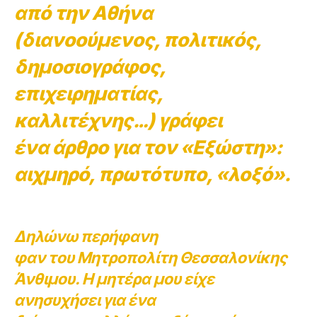
από την Αθήνα
(διανοούμενος, πολιτικός,
δημοσιογράφος,
επιχειρηματίας,
καλλιτέχνης…) γράφει
ένα άρθρο για τον «Εξώστη»:
αιχμηρό, πρωτότυπο, «λοξό».
Δηλώνω περήφανη
φαν του Μητροπολίτη Θεσσαλονίκης
Άνθιμου. Η μητέρα μου είχε
ανησυχήσει για ένα