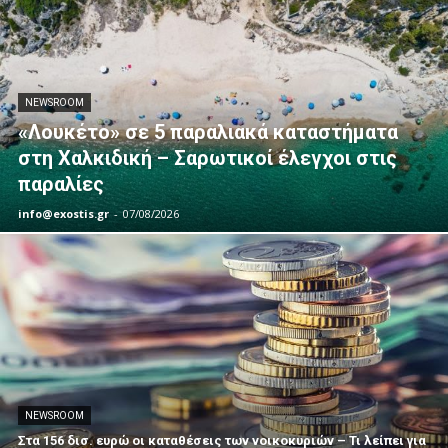
NEWSROOM
«Λουκέτο» σε 5 παραλιακά καταστήματα
στη Χαλκιδική – Σαρωτικοί έλεγχοι στις
παραλίες
info@exostis.gr
-
07/08/2026
NEWSROOM
Στα 156 δισ. ευρώ οι καταθέσεις των νοικοκυριών – Τι λείπει για