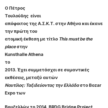
Ο Πέτρος
Τουλούδης
είναι
απόφοιτος της Α.Σ.Κ.Τ. στην Αθήνα και έκανε
την πρώτη του
ατομική έκθεση με τίτλο
This must be the
place
στην
Kunsthalle Athena
το
2013. Έχει συμμετάσχει σε συμαντικές
εκθέσεις, μεταξύ αυτών
Nαυτίλος: Ταξιδεύοντας την Ελλάδα
στο
Bozar
Expo
των
Βρυξελλών το 2014, BRDG Bridge Project