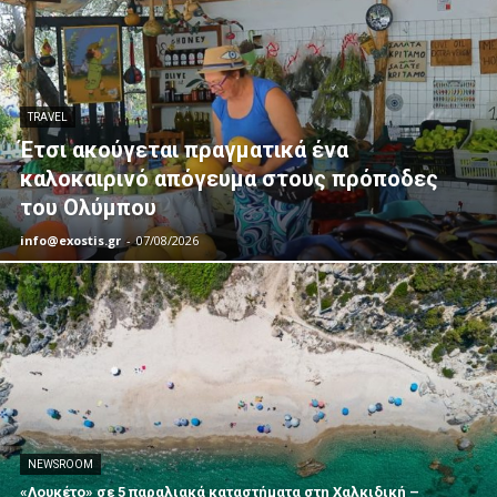
TRAVEL
Έτσι ακούγεται πραγματικά ένα
καλοκαιρινό απόγευμα στους πρόποδες
του Ολύμπου
info@exostis.gr
-
07/08/2026
NEWSROOM
«Λουκέτο» σε 5 παραλιακά καταστήματα στη Χαλκιδική –