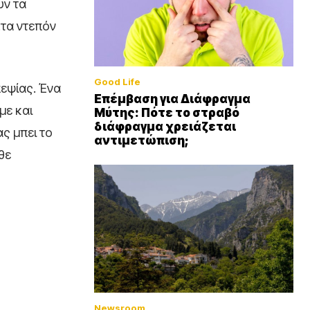
υν τα
…τα ντεπόν
Good Life
εψίας. Ένα
Επέμβαση για Διάφραγμα
με και
Μύτης: Πότε το στραβό
διάφραγμα χρειάζεται
ς μπει το
αντιμετώπιση;
θε
Newsroom