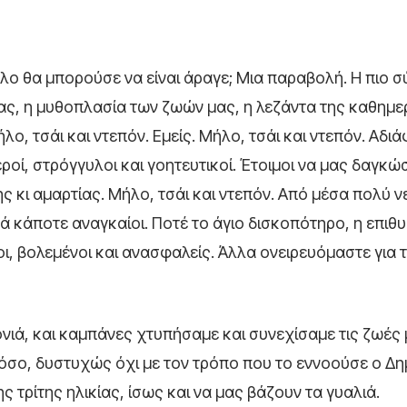
λο θα μπορούσε να είναι άραγε; Μια παραβολή. Η πιο 
μας, η μυθοπλασία των ζωών μας, η λεζάντα της καθημε
λο, τσάι και ντεπόν. Εμείς. Μήλο, τσάι και ντεπόν. Αδιά
εροί, στρόγγυλοι και γοητευτικοί. Έτοιμοι να μας δαγκώ
 κι αμαρτίας. Μήλο, τσάι και ντεπόν. Από μέσα πολύ ν
λά κάποτε αναγκαίοι. Ποτέ το άγιο δισκοπότηρο, η επιθυ
ι, βολεμένοι και ανασφαλείς. Άλλα ονειρευόμαστε για 
ονιά, και καμπάνες χτυπήσαμε και συνεχίσαμε τις ζωές 
όσο, δυστυχώς όχι με τον τρόπο που το εννοούσε ο Δ
ς τρίτης ηλικίας, ίσως και να μας βάζουν τα γυαλιά.