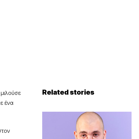
Related stories
α μιλούσε
σε ένα
στον