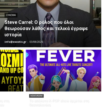
CINEMA
Steve Carrel: Ο ρόλος που όλοι
θεωρούσαν λάθος και τελικά έγραψε
ιστορία
info@exostis.gr
-
03/08/2026
NEWSROOM
ση στη
Το απόλυτο K-POP show έρχεται στη
του
Θεσσαλονίκη