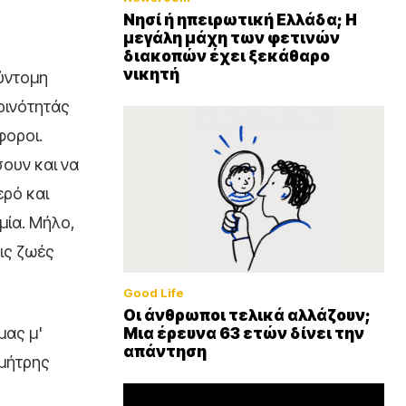
Νησί ή ηπειρωτική Ελλάδα; Η
μεγάλη μάχη των φετινών
διακοπών έχει ξεκάθαρο
νικητή
σύντομη
ρινότητάς
φοροι.
σουν και να
ερό και
μία. Μήλο,
τις ζωές
Good Life
Οι άνθρωποι τελικά αλλάζουν;
μας μ'
Μια έρευνα 63 ετών δίνει την
απάντηση
ημήτρης