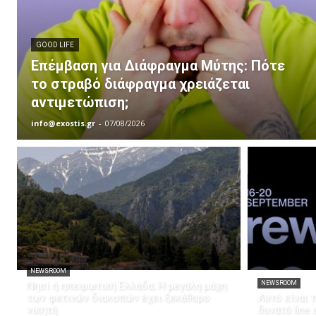
GOOD LIFE
Επέμβαση για Διάφραγμα Μύτης: Πότε
το στραβό διάφραγμα χρειάζεται
αντιμετώπιση;
info@exostis.gr
-
07/08/2026
NEWSROOM
Νησί ή ηπειρωτική Ελλάδα; Η μεγάλη μάχη
NEWSROOM
των φετινών διακοπών έχει ξεκάθαρο
Αυτό είναι 
νικητή
δυνατό line u