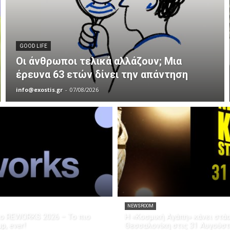
GOOD LIFE
Οι άνθρωποι τελικά αλλάζουν; Μια
έρευνα 63 ετών δίνει την απάντηση
info@exostis.gr
-
07/08/2026
NEWSROOM
το REWORKS 2026 – Το πιο
Η «Κοσμική Αγάπη» κάνει στά
p, ever!
Θεσσαλονίκη στις 31 Αυγούσ