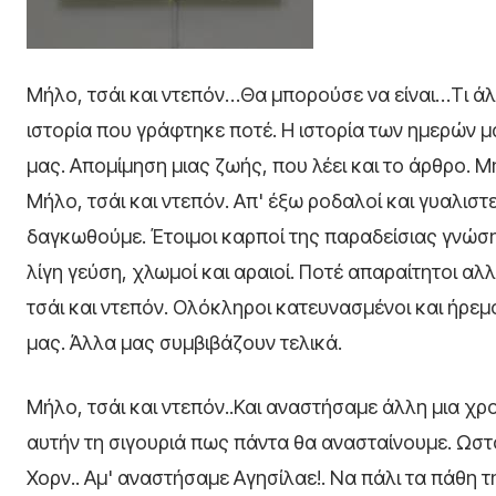
Μήλο, τσάι και ντεπόν…Θα μπορούσε να είναι…Τι άλ
ιστορία που γράφτηκε ποτέ. Η ιστορία των ημερών 
μας. Απομίμηση μιας ζωής, που λέει και το άρθρο. Μή
Μήλο, τσάι και ντεπόν. Απ' έξω ροδαλοί και γυαλιστ
δαγκωθούμε. Έτοιμοι καρποί της παραδείσιας γνώσης
λίγη γεύση, χλωμοί και αραιοί. Ποτέ απαραίτητοι αλ
τσάι και ντεπόν. Ολόκληροι κατευνασμένοι και ήρεμο
μας. Άλλα μας συμβιβάζουν τελικά.
Μήλο, τσάι και ντεπόν..Και αναστήσαμε άλλη μια χρ
αυτήν τη σιγουριά πως πάντα θα ανασταίνουμε. Ωστ
Χορν.. Αμ' αναστήσαμε Αγησίλαε!. Να πάλι τα πάθη τη