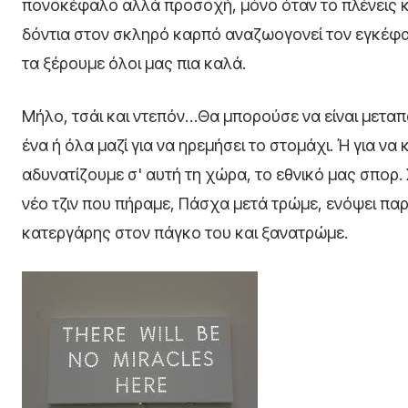
πονοκέφαλο αλλά προσοχή, μόνο όταν το πλένεις κα
δόντια στον σκληρό καρπό αναζωογονεί τον εγκέφαλ
τα ξέρουμε όλοι μας πια καλά.
Μήλο, τσάι και ντεπόν…Θα μπορούσε να είναι μετα
ένα ή όλα μαζί για να ηρεμήσει το στομάχι. Ή για να
αδυνατίζουμε σ' αυτή τη χώρα, το εθνικό μας σπορ.
νέο τζιν που πήραμε, Πάσχα μετά τρώμε, ενόψει πα
κατεργάρης στον πάγκο του και ξανατρώμε.