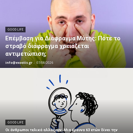
GOOD LIFE
Επέμβαση για Διάφραγμα Μύτης: Πότε το
στραβό διάφραγμα χρειάζεται
αντιμετώπιση;
info@exostis.gr
-
07/08/2026
GOOD LIFE
Οι άνθρωποι τελικά αλλάζουν; Μια έρευνα 63 ετών δίνει την