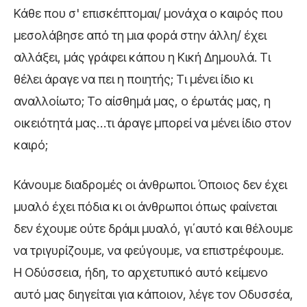
Κάθε που σ' επισκέπτομαι/ μονάχα ο καιρός που
μεσολάβησε από τη μια φορά στην άλλη/ έχει
αλλάξει, μάς γράφει κάπου η Κική Δημουλά. Τι
θέλει άραγε να πει η ποιητής; Τι μένει ίδιο κι
αναλλοίωτο; Το αίσθημά μας, ο έρωτάς μας, η
οικειότητά μας…τι άραγε μπορεί να μένει ίδιο στον
καιρό;
Κάνουμε διαδρομές οι άνθρωποι. Όποιος δεν έχει
μυαλό έχει πόδια κι οι άνθρωποι όπως φαίνεται
δεν έχουμε ούτε δράμι μυαλό, γι΄αυτό και θέλουμε
να τριγυρίζουμε, να φεύγουμε, να επιστρέφουμε.
Η Οδύσσεια, ήδη, το αρχετυπικό αυτό κείμενο
αυτό μας διηγείται για κάποιον, λέγε τον Οδυσσέα,