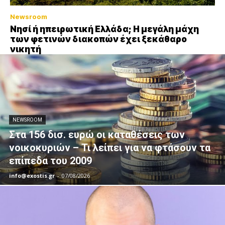
Newsroom
Νησί ή ηπειρωτική Ελλάδα; Η μεγάλη μάχη
των φετινών διακοπών έχει ξεκάθαρο
νικητή
NEWSROOM
Στα 156 δισ. ευρώ οι καταθέσεις των
νοικοκυριών – Τι λείπει για να φτάσουν τα
επίπεδα του 2009
info@exostis.gr
-
07/08/2026