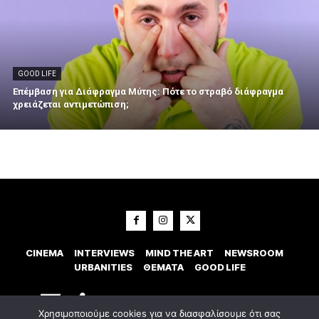
GOOD LIFE
Επέμβαση για Διάφραγμα Μύτης: Πότε το στραβό διάφραγμα
χρειάζεται αντιμετώπιση;
CINEMA
INTERVIEWS
MIND THE ART
NEWSROOM
URBANITIES
ΘΕΜΑΤΑ
GOOD LIFE
Χρησιμοποιούμε cookies για να διασφαλίσουμε ότι σας