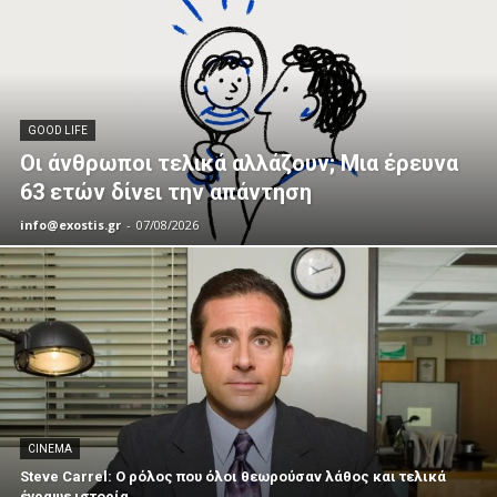
GOOD LIFE
Οι άνθρωποι τελικά αλλάζουν; Μια έρευνα
63 ετών δίνει την απάντηση
info@exostis.gr
-
07/08/2026
CINEMA
Steve Carrel: Ο ρόλος που όλοι θεωρούσαν λάθος και τελικά
έγραψε ιστορία