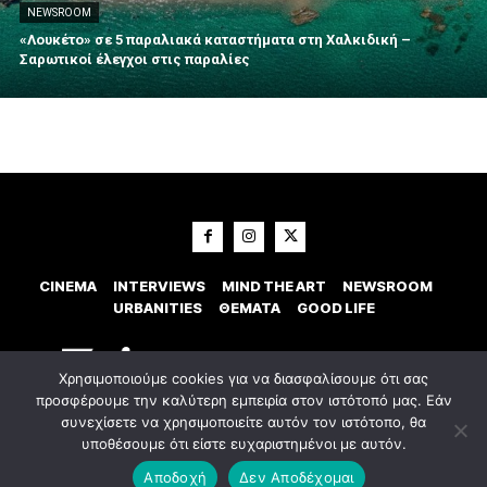
NEWSROOM
«Λουκέτο» σε 5 παραλιακά καταστήματα στη Χαλκιδική –
Σαρωτικοί έλεγχοι στις παραλίες
CINEMA
INTERVIEWS
MIND THE ART
NEWSROOM
URBANITIES
ΘΕΜΑΤΑ
GOOD LIFE
Χρησιμοποιούμε cookies για να διασφαλίσουμε ότι σας
προσφέρουμε την καλύτερη εμπειρία στον ιστότοπό μας. Εάν
συνεχίσετε να χρησιμοποιείτε αυτόν τον ιστότοπο, θα
υποθέσουμε ότι είστε ευχαριστημένοι με αυτόν.
© 2023 Εxostispress - All right reserved. Κατασκευή Ιστοσελίδας
idees
digital agency
Αποδοχή
Δεν Αποδέχομαι
Οροι χρήσης