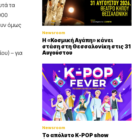
υτά τα
000
ουν όμως
Newsroom
Η «Κοσμική Αγάπη» κάνει
στάση στη Θεσσαλονίκη στις 31
Αυγούστου
ου) – για
Newsroom
Το απόλυτο K-POP show