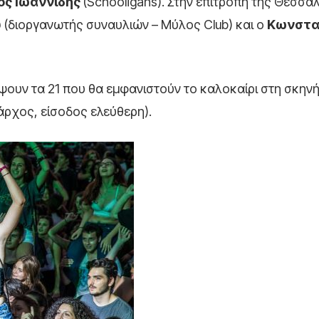
ος Ιωαννίδης
(Schooligans). Στην επιτροπή της Θεσσα
υ
(διοργανωτής συναυλιών – Μύλος Club) και ο
Κωνστα
υν τα 21 που θα εμφανιστούν το καλοκαίρι στη σκηνή
άρχος, είσοδος ελεύθερη).