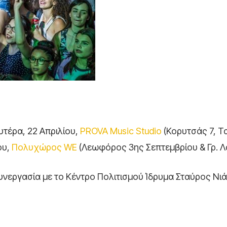
υτέρα, 22 Απριλίου,
PROVA Music Studio
(Κορυτσάς 7, Τ
ου,
Πολυχώρος WE
(Λεωφόρος 3ης Σεπτεμβρίου & Γρ. 
υνεργασία με το Κέντρο Πολιτισμού Ίδρυμα Σταύρος Νι