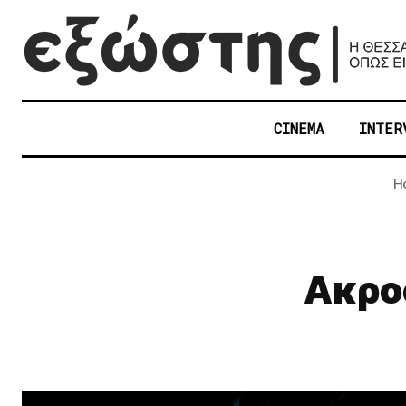
CINEMA
INTER
H
Ακροά