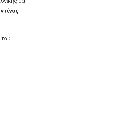
λονίκης θα
ντίνος
 του