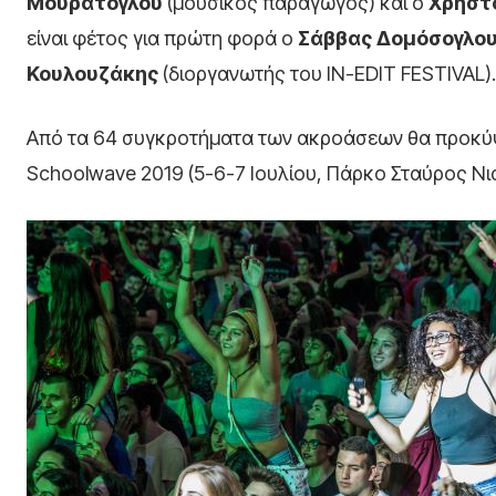
Μουράτογλου
(μουσικός παραγωγός) και ο
Χρήστ
είναι φέτος για πρώτη φορά ο
Σάββας Δομόσογλο
Κουλουζάκης
(διοργανωτής του IN-EDIT FESTIVAL).
Από τα 64 συγκροτήματα των ακροάσεων θα προκύψο
Schoolwave 2019 (5-6-7 Ιουλίου, Πάρκο Σταύρος Νι