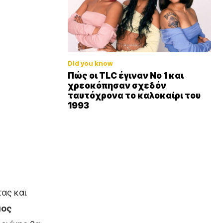
Did you know
Πώς οι TLC έγιναν Νο 1 και
χρεοκόπησαν σχεδόν
ταυτόχρονα το καλοκαίρι του
1993
τας και
μος