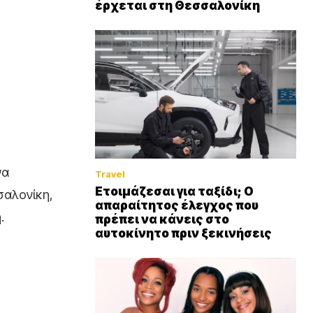
έρχεται στη Θεσσαλονίκη
να
Travel
Ετοιμάζεσαι για ταξίδι; Ο
σαλονίκη,
απαραίτητος έλεγχος που
.
πρέπει να κάνεις στο
αυτοκίνητο πριν ξεκινήσεις