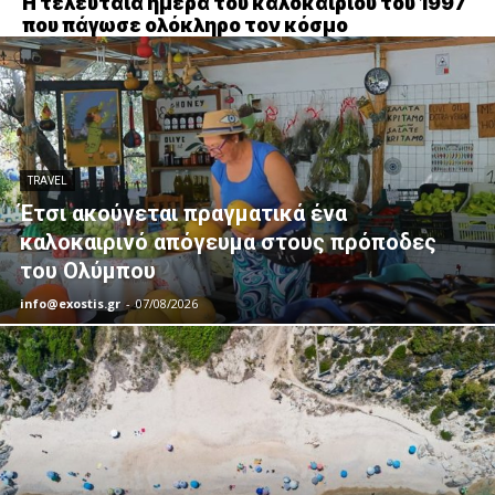
Η τελευταία ημέρα του καλοκαιριού του 1997
που πάγωσε ολόκληρο τον κόσμο
TRAVEL
Έτσι ακούγεται πραγματικά ένα
καλοκαιρινό απόγευμα στους πρόποδες
του Ολύμπου
info@exostis.gr
-
07/08/2026