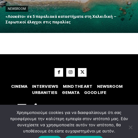
NEWSROOM
«Λουκέτο» σε 5 παραλιακά καταστήματα στη Χαλκιδική –
Σαρωτικοί έλεγχοι στις παραλίες
CINEMA
INTERVIEWS
MIND THE ART
NEWSROOM
URBANITIES
ΘΕΜΑΤΑ
GOOD LIFE
Χρησιμοποιούμε cookies για να διασφαλίσουμε ότι σας
προσφέρουμε την καλύτερη εμπειρία στον ιστότοπό μας. Εάν
συνεχίσετε να χρησιμοποιείτε αυτόν τον ιστότοπο, θα
υποθέσουμε ότι είστε ευχαριστημένοι με αυτόν.
© 2023 Εxostispress - All right reserved. Κατασκευή Ιστοσελίδας
idees
digital agency