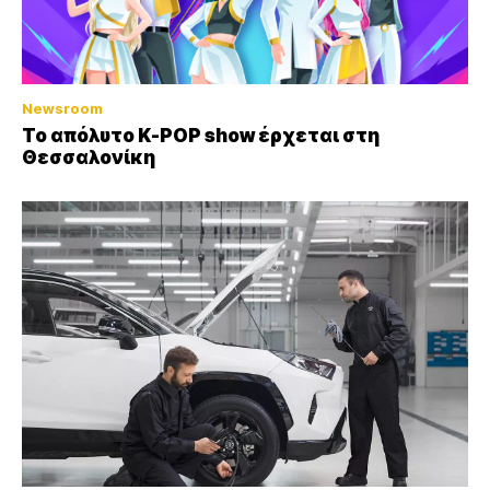
Newsroom
Το απόλυτο K-POP show έρχεται στη
Θεσσαλονίκη