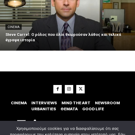
CINEMA
Steve Carrel: Ο ρόλος που όλοι θεωρούσαν λάθος και τελικά
έγραψε ιστορία
CINEMA
INTERVIEWS
MIND THE ART
NEWSROOM
URBANITIES
ΘΕΜΑΤΑ
GOOD LIFE
Χρησιμοποιούμε cookies για να διασφαλίσουμε ότι σας
προσφέρουμε την καλύτερη εμπειρία στον ιστότοπό μας. Εάν