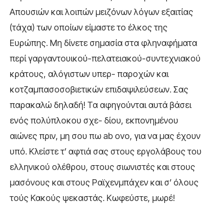
Απουσιών και λοιπών μειζόνων λόγων εξαιτίας
(τάχα) των οποίων είμαστε το έλκος της
Ευρώπης. Μη δίνετε σημασία στα φληναφήματα
περί γαργαντουικού-πελατειακού-συντεχνιακού
κράτους, αλόγιστων υπερ- παροχών και
κοτζαμπασοσοβιετικών επιδαψιλεύσεων. Σας
παρακαλώ δηλαδή! Τα αφηγούνται αυτά βάσει
ενός πολύπλοκου σχε- δίου, εκπονημένου
αιώνες πριν, μη σου πω ab ovo, για να μας έχουν
υπό. Κλείστε τ’ αφτιά σας στους εργολάβους του
ελληνικού ολέθρου, στους σιωνιστές και στους
μασόνους και στους Ραϊχενμπάχεν και σ’ όλους
τούς Κακούς ψεκαστάς. Κωφεύστε, μωρέ!