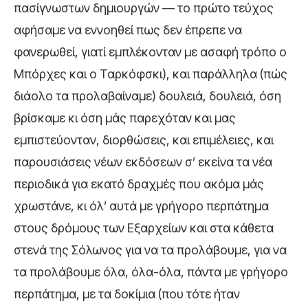
πασίγνωστων δημιουργών — το πρώτο τεύχος
αφήσαμε να εννοηθεί πως δεν έπρεπε να
φανερωθεί, γιατί εμπλέκονταν με ασαφή τρόπο ο
Μπόρχες και ο Ταρκόφσκι), και παράλληλα (πώς
διάολο τα προλαβαίναμε) δουλειά, δουλειά, όση
βρίσκαμε κι όση μάς παρεχόταν και μας
εμπιστεύονταν, διορθώσεις, και επιμέλειες, και
παρουσιάσεις νέων εκδόσεων σ’ εκείνα τα νέα
περιοδικά για εκατό δραχμές που ακόμα μάς
χρωστάνε, κι όλ’ αυτά με γρήγορο περπάτημα
στους δρόμους των Εξαρχείων και στα κάθετα
στενά της Σόλωνος για να τα προλάβουμε, για να
τα προλάβουμε όλα, όλα-όλα, πάντα με γρήγορο
περπάτημα, με τα δοκίμια (που τότε ήταν