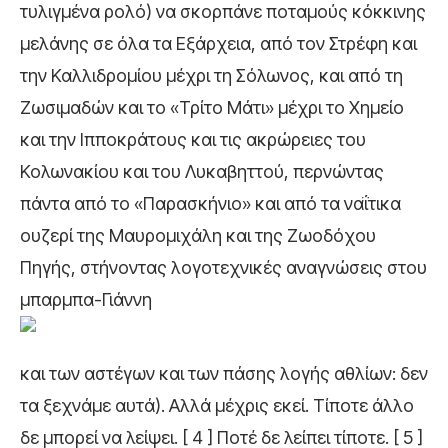
τυλιγμένα ρολό) να σκορπάνε ποταμούς κόκκινης
μελάνης σε όλα τα Εξάρχεια, από τον Στρέφη και
την Καλλιδρομίου μέχρι τη Σόλωνος, και από τη
Ζωσιμαδών και το «Τρίτο Μάτι» μέχρι το Χημείο
και την Ιπποκράτους και τις ακρώρειες του
Κολωνακίου και του Λυκαβηττού, περνώντας
πάντα από το «Παρασκήνιο» και από τα ναΐτικα
ουζερί της Μαυρομιχάλη και της Ζωοδόχου
Πηγής, στήνοντας λογοτεχνικές αναγνώσεις στου
μπαρμπα-Γιάννη
και των αστέγων και των πάσης λογής αθλίων: δεν
τα ξεχνάμε αυτά). Αλλά μέχρις εκεί. Τίποτε άλλο
δε μπορεί να λείψει. [ 4 ] Ποτέ δε λείπει τίποτε. [ 5 ]