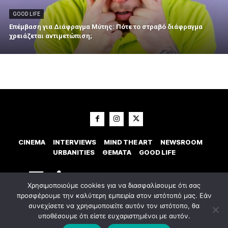
GOOD LIFE
Επέμβαση για Διάφραγμα Μύτης: Πότε το στραβό διάφραγμα
χρειάζεται αντιμετώπιση;
CINEMA
INTERVIEWS
MIND THE ART
NEWSROOM
URBANITIES
ΘΕΜΑΤΑ
GOOD LIFE
Χρησιμοποιούμε cookies για να διασφαλίσουμε ότι σας
προσφέρουμε την καλύτερη εμπειρία στον ιστότοπό μας. Εάν
συνεχίσετε να χρησιμοποιείτε αυτόν τον ιστότοπο, θα
υποθέσουμε ότι είστε ευχαριστημένοι με αυτόν.
© 2023 Εxostispress - All right reserved. Κατασκευή Ιστοσελίδας
idees
digital agency