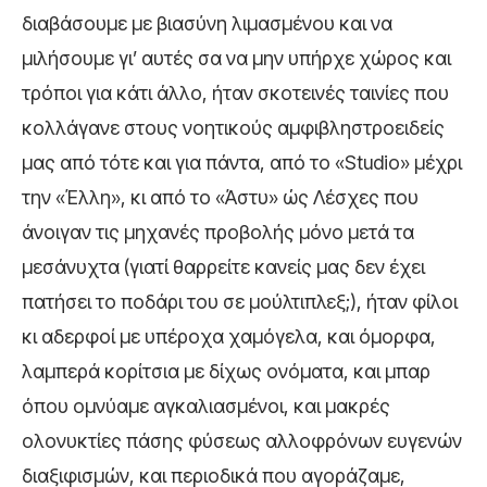
διαβάσουμε με βιασύνη λιμασμένου και να
μιλήσουμε γι’ αυτές σα να μην υπήρχε χώρος και
τρόποι για κάτι άλλο, ήταν σκοτεινές ταινίες που
κολλάγανε στους νοητικούς αμφιβληστροειδείς
μας από τότε και για πάντα, από το «Studio» μέχρι
την «Έλλη», κι από το «Άστυ» ώς Λέσχες που
άνοιγαν τις μηχανές προβολής μόνο μετά τα
μεσάνυχτα (γιατί θαρρείτε κανείς μας δεν έχει
πατήσει το ποδάρι του σε μούλτιπλεξ;), ήταν φίλοι
κι αδερφοί με υπέροχα χαμόγελα, και όμορφα,
λαμπερά κορίτσια με δίχως ονόματα, και μπαρ
όπου ομνύαμε αγκαλιασμένοι, και μακρές
ολονυκτίες πάσης φύσεως αλλοφρόνων ευγενών
διαξιφισμών, και περιοδικά που αγοράζαμε,