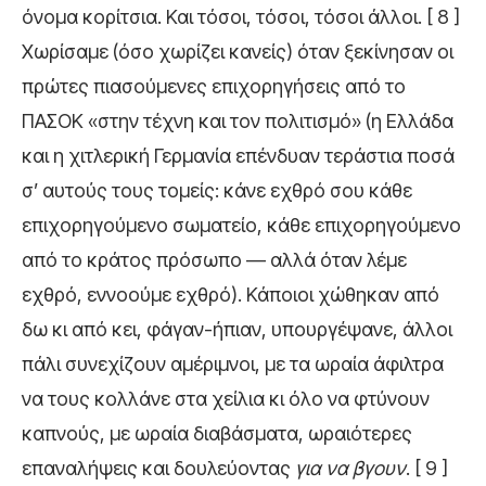
όνομα κορίτσια. Και τόσοι, τόσοι, τόσοι άλλοι. [ 8 ]
Χωρίσαμε (όσο χωρίζει κανείς) όταν ξεκίνησαν οι
πρώτες πιασούμενες επιχορηγήσεις από το
ΠΑΣΟΚ «στην τέχνη και τον πολιτισμό» (η Ελλάδα
και η χιτλερική Γερμανία επένδυαν τεράστια ποσά
σ’ αυτούς τους τομείς: κάνε εχθρό σου κάθε
επιχορηγούμενο σωματείο, κάθε επιχορηγούμενο
από το κράτος πρόσωπο — αλλά όταν λέμε
εχθρό, εννοούμε εχθρό). Κάποιοι χώθηκαν από
δω κι από κει, φάγαν-ήπιαν, υπουργέψανε, άλλοι
πάλι συνεχίζουν αμέριμνοι, με τα ωραία άφιλτρα
να τους κολλάνε στα χείλια κι όλο να φτύνουν
καπνούς, με ωραία διαβάσματα, ωραιότερες
επαναλήψεις και δουλεύοντας
για να βγουν
. [ 9 ]