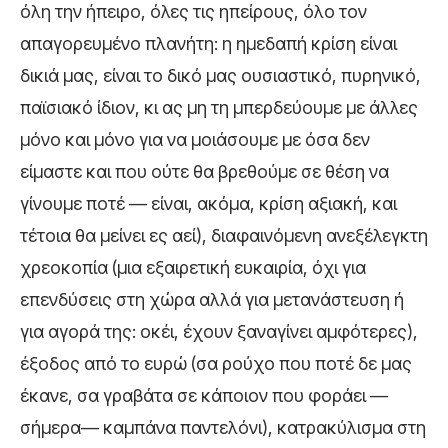
όλη την ήπειρο, όλες τις ηπείρους, όλο τον
απαγορευμένο πλανήτη: η ημεδαπή κρίση είναι
δικιά μας, είναι το δικό μας ουσιαστικό, πυρηνικό,
παϊσιακό ίδιον, κι ας μη τη μπερδεύουμε με άλλες
μόνο και μόνο για να μοιάσουμε με όσα δεν
είμαστε και που ούτε θα βρεθούμε σε θέση να
γίνουμε ποτέ — είναι, ακόμα, κρίση αξιακή, και
τέτοια θα μείνει ες αεί), διαφαινόμενη ανεξέλεγκτη
χρεοκοπία (μια εξαιρετική ευκαιρία, όχι για
επενδύσεις στη χώρα αλλά για μετανάστευση ή
για αγορά της: οκέι, έχουν ξαναγίνει αμφότερες),
έξοδος από το ευρώ (σα ρούχο που ποτέ δε μας
έκανε, σα γραβάτα σε κάποιον που φοράει —
σήμερα— καμπάνα παντελόνι), κατρακύλισμα στη