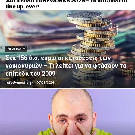
Αυτό είναι το REWORKS 2026 – Το πιο δυνατό
line up, ever!
NEWSROOM
Στα 156 δισ. ευρώ οι καταθέσεις των
νοικοκυριών – Τι λείπει για να φτάσουν τα
επίπεδα του 2009
info@exostis.gr
-
07/08/2026