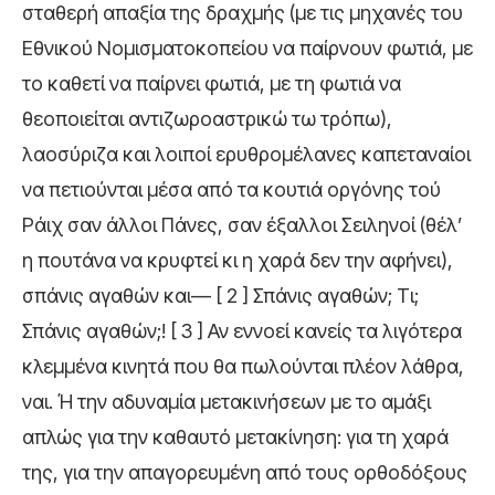
σταθερή απαξία της δραχμής (με τις μηχανές του
Εθνικού Νομισματοκοπείου να παίρνουν φωτιά, με
το καθετί να παίρνει φωτιά, με τη φωτιά να
θεοποιείται αντιζωροαστρικώ τω τρόπω),
λαοσύριζα και λοιποί ερυθρομέλανες καπεταναίοι
να πετιούνται μέσα από τα κουτιά οργόνης τού
Ράιχ σαν άλλοι Πάνες, σαν έξαλλοι Σειληνοί (θέλ’
η πουτάνα να κρυφτεί κι η χαρά δεν την αφήνει),
σπάνις αγαθών και— [ 2 ] Σπάνις αγαθών; Τι;
Σπάνις αγαθών;! [ 3 ] Αν εννοεί κανείς τα λιγότερα
κλεμμένα κινητά που θα πωλούνται πλέον λάθρα,
ναι. Ή την αδυναμία μετακινήσεων με το αμάξι
απλώς για την καθαυτό μετακίνηση: για τη χαρά
της, για την απαγορευμένη από τους ορθοδόξους