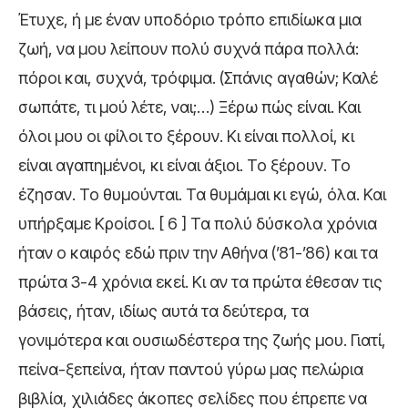
Έτυχε, ή με έναν υποδόριο τρόπο επιδίωκα μια
ζωή, να μου λείπουν πολύ συχνά πάρα πολλά:
πόροι και, συχνά, τρόφιμα. (Σπάνις αγαθών; Καλέ
σωπάτε, τι μού λέτε, ναι;…) Ξέρω πώς είναι. Και
όλοι μου οι φίλοι το ξέρουν. Κι είναι πολλοί, κι
είναι αγαπημένοι, κι είναι άξιοι. Το ξέρουν. Το
έζησαν. Το θυμούνται. Τα θυμάμαι κι εγώ, όλα. Και
υπήρξαμε Κροίσοι. [ 6 ] Τα πολύ δύσκολα χρόνια
ήταν ο καιρός εδώ πριν την Αθήνα (’81-’86) και τα
πρώτα 3-4 χρόνια εκεί. Κι αν τα πρώτα έθεσαν τις
βάσεις, ήταν, ιδίως αυτά τα δεύτερα, τα
γονιμότερα και ουσιωδέστερα της ζωής μου. Γιατί,
πείνα-ξεπείνα, ήταν παντού γύρω μας πελώρια
βιβλία, χιλιάδες άκοπες σελίδες που έπρεπε να