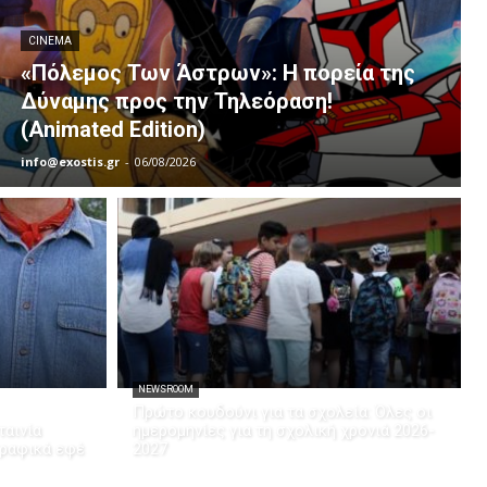
CINEMA
«Πόλεμος Των Άστρων»: Η πορεία της
Δύναμης προς την Τηλεόραση!
(Animated Edition)
info@exostis.gr
-
06/08/2026
NEWSROOM
Πρώτο κουδούνι για τα σχολεία: Όλες οι
ταινία
ημερομηνίες για τη σχολική χρονιά 2026-
γραφικά εφέ
2027