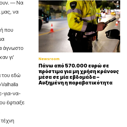
φουν. — Να
 μας, να
κή που
μα
να άγνωστο
αν γι’
Newsroom
Πάνω από 570.000 ευρώ σε
πρόστιμα για μη χρήση κράνους
ά του εδώ
μέσα σε μία εβδομάδα –
Αυξημένη η παραβατικότητα
Valhalla
ε-για-να-
που έφτιαξε
,
 τέχνη