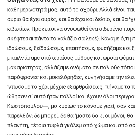
καθημερινότητά μας: αυτό το αχούρι. Αλλά είναι, τα
αύριο θα έχει ουρές, και θα έχει και δελτίο, και θα ’χ
κιβωτίων. Πρόκειται να ανυψωθεί ένα σιδερένιο παρ
σκέφτεσαι πάντα το γαλάζιο σα λεκέ). Κάναμε ό,τι 
ιδρώσαμε, ξεϊδρώσαμε, επαιτήσαμε, φυσήξαμε και 
μπαϊλντίσαμε από ωραίους μύθους και ωραία ψέματα
μακαριότητας, αλλάξαμε ονόματα σε παλιούς τόπο
παράφρονες και μακελάρηδες, κυνηγήσαμε την ελευ
’ντώσαμε το χέρι μέχρις εξαρθρώσεως, πήγαμε τα π
ώθησαν σ’ αυτό ήταν πολλοί και έχουν όλοι περιγρ
Κωστόπουλου—, μα κυρίως το κάναμε γιατί, σαν κα
παρελθόν: δε μπορεί, δε θα ’μαστε δα κι οι μόνοι, θ
πλανήτη, τέτοια τυφλά γκόλεμ από χώμα και από σάλι
καμπούρα Ιστορίας