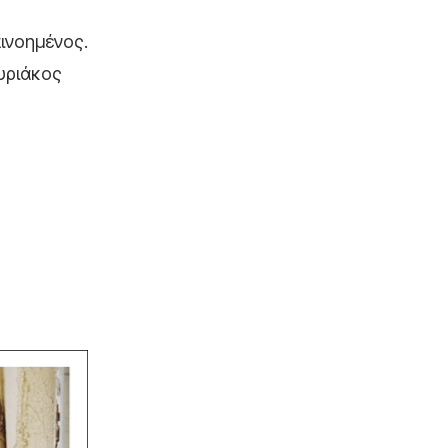
πινοημένος.
Κυριάκος