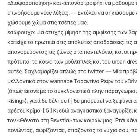
«Διαφοροποίηση» και «επαναστροφή»: να μάθουμε τι
επινοήσουμε νέες λέξεις. — Εντέλει: να σηκώσουμ
χώσουμε χώμα στις τσέπες μας:
εσώρουχο: μια ατυχής μίμηση της αμφίεσης των βαρ
κατείχε τα πρωτεία στις απόλυτες αποδράσεις: τις
απαγορεύοντας τις ζώνες στα παντελόνια, και οι πρ
πρότυπο: το κοινό των μούλτιπλεξ και του urban dres
αυτές. Σαχλαμαρίζει απλώς στο twitter. — Μία πρόβ
μελλοντικά στον wannabe Ταραντίνο Ρεφν τού «Drive
(όπως έκανε με το συγκλονιστικό πλην παραγνωρισμ
Rising»), γιατί δε θέλησε (ή δε μπόρεσε) να ξεφύγει
αρέσει. Κρίμα. [ 5 ] Κι εδώ αναγκαστικά ξαναγυρίζε
τον «Θάνατο στη Βενετία» των καιρών μας. Έτσι κάν
πονώντας, αφρίζοντας, σπάζοντας τα νύχια σου, 