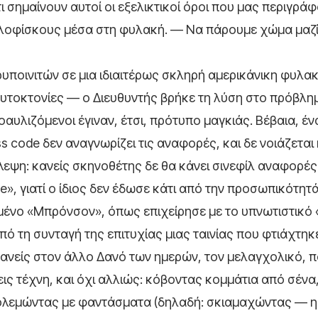
 σημαίνουν αυτοί οι εξελικτικοί όροι που μας περιγρά
ε λοφίσκους μέσα στη φυλακή. — Να πάρουμε χώμα μαζί
υποινιτών σε μια ιδιαιτέρως σκληρή αμερικάνικη φυλα
 αυτοκτονίες — ο Διευθυντής βρήκε τη λύση στο πρόβλη
οαυλιζόμενοι έγιναν, έτσι, πρότυπο μαγκιάς. Βέβαια, έ
s code δεν αναγνωρίζει τις αναφορές, και δε νοιάζεται κ
λεψη: κανείς σκηνοθέτης δε θα κάνει σινεφίλ αναφορές
», γιατί ο ίδιος δεν έδωσε κάτι από την προσωπικότητ
ένο «Μπρόνσον», όπως επιχείρησε με το υπνωτιστικό «
 από τη συνταγή της επιτυχίας μιας ταινίας που φτιάχτηκ
ι κανείς στον άλλο Δανό των ημερών, τον μελαγχολικό, 
εις τέχνη, και όχι αλλιώς: κόβοντας κομμάτια από σένα
πολεμώντας με φαντάσματα (δηλαδή: σκιαμαχώντας — η