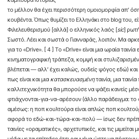
το μέλλον θα έχει περισσότερη ομοιομορφία απ’ όση 
κουβέντα. Όπως θυμίζει το Ελληνάκι στο blog του, 
Φιλελευθερισμού [αλλά] ο ελληνικός λαός [
sic
] ρωτ
Σωστό. Λέει και σωστά ο Γιανναράς, λοιπόν. Μα αρκ
για το «Drive». [ 4 ] Το «Drive» είναι μια ωραία ται
κινηματογραφική τράπεζα, κομψή και στυλιζαρισμέν
βλέπεται — αλλ’ έχει καλώς, ουδείς ψόγος εδώ) και
πως είναι και μια
κατασκευασμένη
ταινία, μια ταινί
καλλιτεχνικότητα θα μπορούσε να ψάξει κανείς μέσα 
φτιάχνονται-για-να-αρέσουν (άλλο παράδειγμα: το «I
αμέσως: η ποπ κουλτούρα είναι απλώς ποπ κουλτούρα
αφορά το εδώ-και-τώρα-και-πολύ — ίσως δεν πρέπει
ταινίες «οραματικές», αρχετυπικές, και τις μιμείται 
μόδα με τα επίτηδες έτσι ραμμένα ώστε να πέφτουν