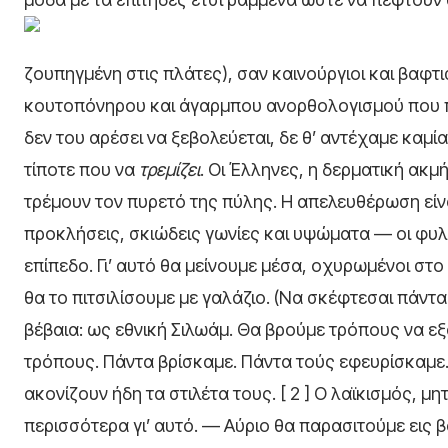
ζουπηγμένη στις πλάτες), σαν καινούργιοι και βαφτ
κουτοπόνηρου και άγαρμπου ανορθολογισμού που πίν
δεν του αρέσει να ξεβολεύεται, δε θ’ αντέχαμε καμί
τίποτε που να
τρεμίζει
. Οι Έλληνες, η δερματική ακ
τρέμουν τον πυρετό της πύλης. Η απελευθέρωση είν
προκλήσεις, σκιώδεις γωνίες και υψώματα — οι φυλα
επίπεδο. Γι’ αυτό θα μείνουμε μέσα, οχυρωμένοι στ
θα το πιτσιλίσουμε με γαλάζιο. (Να σκέφτεσαι πάντ
βέβαια: ως εθνική Σιλωάμ. Θα βρούμε τρόπους να εξ
τρόπους. Πάντα βρίσκαμε. Πάντα τούς εφευρίσκαμε
ακονίζουν ήδη τα στιλέτα τους. [ 2 ] Ο λαϊκισμός, μ
περισσότερα γι’ αυτό. — Αύριο θα παρασιτούμε εις