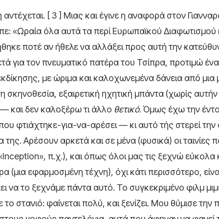
αντέχεται. [ 3 ] Μιας και έγινε η αναφορά στον Γιανναρ
είπε: «Ωραία όλα αυτά τα περί Ευρωπαϊκού Διαφωτισμού 
ήθηκε ποτέ αν ήθελε να αλλάξει προς αυτή την κατεύθυ
ετά για τον πνευματικό πατέρα του Τσίπρα, προτιμώ έν
νία εκδίκησης, με ώριμα και καλοχωνεμένα δάνεια από μια
η σκηνοθεσία, εξαιρετική ηχητική μπάντα (χωρίς αυτήν
 — και δεν καλοξέρω τι άλλο
θετικό
. Όμως έχω την έντ
α που φτιάχτηκε-για-να-αρέσει — κι αυτό τής στερεί την
της. Αρέσουν αρκετά και σε μένα (φυσικά) οι ταινίες 
nception», π.χ.), και όπως όλοι μας τις ξεχνώ εύκολα 
 (μια εφαρμοσμένη τέχνη), όχι κάτι περισσότερο, είνα
 να το ξεχνάμε πάντα αυτό. Το συγκεκριμένο φιλμ μιμε
με το στανιό: φαίνεται πολύ, και ξενίζει. Μου θύμισε την
 στους γοφούς παντελόνια, αυτά που άφηναν να φανεί 