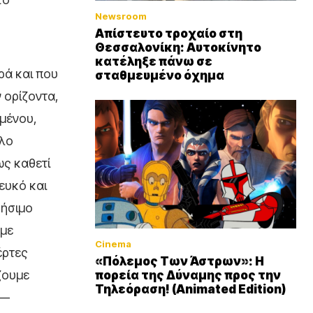
Newsroom
Απίστευτο τροχαίο στη
Θεσσαλονίκη: Αυτοκίνητο
κατέληξε πάνω σε
ρά και που
σταθμευμένο όχημα
 ορίζοντα,
σμένου,
όλο
ως καθετί
ευκό και
ρήσιμο
ύμε
Cinema
έρτες
«Πόλεμος Των Άστρων»: Η
άζουμε
πορεία της Δύναμης προς την
Τηλεόραση! (Animated Edition)
 —