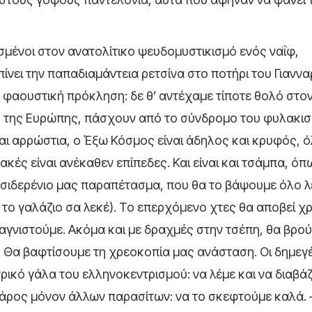
ισμένοι στον ανατολίτικο ψευδομυστικισμό ενός ναΐφ,
ει την παπαδιαμάντεια ρετσίνα στο ποτήρι του Γιαννα
α φαουστική πρόκληση: δε θ’ αντέχαμε τίποτε θολό στον
μή της Ευρώπης, πάσχουν από το σύνδρομο του φυλακι
αι αρρώστια, ο Έξω Κόσμος είναι άδηλος και κρυφός, 
κές είναι ανέκαθεν επίπεδες. Και είναι και τσάμπα, όπ
ο σιδερένιο μας παραπέτασμα, που θα το βάψουμε όλο λ
α το γαλάζιο σα λεκέ). Το επερχόμενο χτες θα αποβεί χ
αγνιστούμε. Ακόμα και με δραχμές στην τσέπη, θα βρο
. Θα βαφτίσουμε τη χρεοκοπία μας ανάσταση. Οι δημεγ
ητρικό γάλα του ελληνοκεντρισμού: να λέμε και να διαβ
 βάρος μόνον άλλων παρασίτων: να το σκεφτούμε καλά.