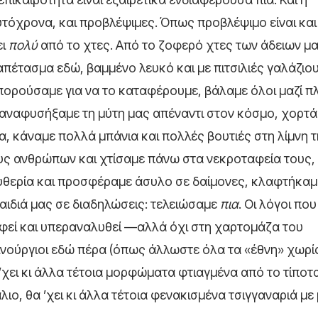
υτόχρονα, και προβλέψιμες. Όπως προβλέψιμο είναι και 
ει
πολύ
από το χτες. Από το ζοφερό χτες των άδειων μ
απέτασμα εδώ, βαμμένο λευκό και με πιτσιλιές γαλάζιου
μπορούσαμε για να το καταφέρουμε, βάλαμε όλοι μαζί π
ξαναφυσήξαμε τη μύτη μας απέναντι στον κόσμο, χορτ
, κάναμε πολλά μπάνια και πολλές βουτιές στη λίμνη 
υς ανθρώπων και χτίσαμε πάνω στα νεκροταφεία τους,
θερία και προσφέραμε άσυλο σε δαίμονες, κλαφτήκαμ
αιδιά μας σε διαδηλώσεις: τελειώσαμε
πια
. Οι λόγοι πο
αφεί και υπεραναλυθεί —αλλά όχι στη χαρτομάζα του
ινούργιοι εδώ πέρα (όπως άλλωστε όλα τα «έθνη» χωρί
α ’χει κι άλλα τέτοια μορφώματα φτιαγμένα από το τίποτ
ο, θα ’χει κι άλλα τέτοια φενακισμένα τσιγγαναριά με 