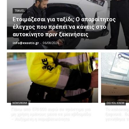
TRAVEL
Ετοιμάζεσαι για ταξίδι; Ο απαραίτητος
έλεγχος που πρέπει να κάνεις στο
αυτοκίνητο πριν ξεκινήσεις
info@exostis.gr
-
06/08/2026
NEWSROOM
DID YOU KNOW
Πάνω από 570.000 ευρώ σε πρόστιμα για
Το καλοκαίρ
μη χρήση κράνους μέσα σε μία εβδομάδα
ξαφνικά… δω
– Αυξημένη η παραβατικότητα
γεννήθηκε τ