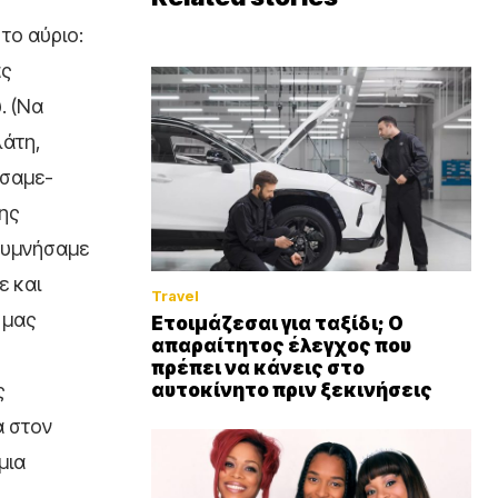
το αύριο:
ας
. (Να
λάτη,
άσαμε-
της
 υμνήσαμε
ε και
Travel
υ μας
Ετοιμάζεσαι για ταξίδι; Ο
απαραίτητος έλεγχος που
πρέπει να κάνεις στο
ς
αυτοκίνητο πριν ξεκινήσεις
α στον
μια