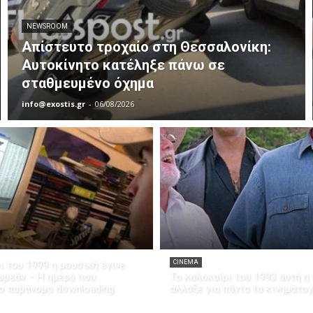
NEWSROOM
Απίστευτο τροχαίο στη Θεσσαλονίκη:
Αυτοκίνητο κατέληξε πάνω σε
σταθμευμένο όχημα
info@exostis.gr
-
06/08/2026
ι του 1999 η μουσική έγινε
CINEMA
ρεάν – Η ημέρα που
Το καλοκαίρι του 1993 αυτή η 
ο παράνομο downloading
άλλαξε για πάντα τα κινηματο