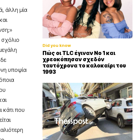
ά, άλλη μία
και
νση;»
α σχόλιο
Did you know
 μεγάλη
Πώς οι TLC έγιναν Νο 1 και
χρεοκόπησαν σχεδόν
 δε
ταυτόχρονα το καλοκαίρι του
ονη υποψία
1993
 όποια
που
και
ι κάτι που
ίται
 παλιότερη
το