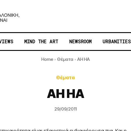
VIEWS
MIND THE ART
NEWSROOM
URBANITIES
Home
Θέματα
AH HA
Θέματα
AH HA
29/09/2011
επικαιρότητα είναι εξαιρετικά ενδιαφέρουσα πια. Και η