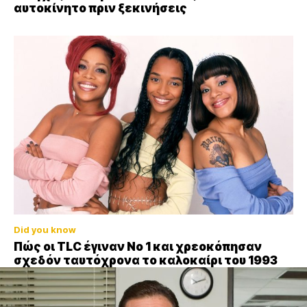
αυτοκίνητο πριν ξεκινήσεις
Did you know
Πώς οι TLC έγιναν Νο 1 και χρεοκόπησαν
σχεδόν ταυτόχρονα το καλοκαίρι του 1993