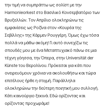
την τιμή να συμπράττω ως σολίστ με την
Harmonieorkest στο Βασιλικό Κονσερβατόριο των
Βρυξελλών. Τον Απρίλιο ολοκληρώνω τις
εμφανίσεις ως Ροζίνα στον «Κουρέα της
Σεβίλλης» της Κάρμεν Ρουγγέρη. Όμως έχω τόσα
πολλά να μάθω ακόμη! Γι αυτό συνεχίζω τις
σπουδές μου με ένα Μεταπτυχιακό πάνω σε μια
τέχνη γόησσα, την Όπερα, στην Universität der
Künste του Βερολίνου. Πρόκειται για κάτι που
ονειρευόμουν χρόνια να ακολουθήσω και τώρα
επιτέλους ήρθε η στιγμή. Παράλληλα
ολοκληρώνω την δεύτερη ποιητική μου συλλογή.
Κάτι καινούργιο ξεκινά. Εδώ ορίζοντας και
ορίζοντας προχωράμε!